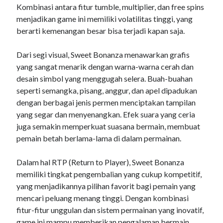
Kombinasi antara fitur tumble, multiplier, dan free spins
menjadikan game ini memiliki volatilitas tinggi, yang
berarti kemenangan besar bisa terjadi kapan saja.
Dari segi visual, Sweet Bonanza menawarkan grafis
yang sangat menarik dengan warna-warna cerah dan
desain simbol yang menggugah selera. Buah-buahan
seperti semangka, pisang, anggur, dan apel dipadukan
dengan berbagai jenis permen menciptakan tampilan
yang segar dan menyenangkan. Efek suara yang ceria
juga semakin memperkuat suasana bermain, membuat
pemain betah berlama-lama di dalam permainan.
Dalam hal RTP (Return to Player), Sweet Bonanza
memiliki tingkat pengembalian yang cukup kompetitif,
yang menjadikannya pilihan favorit bagi pemain yang
mencari peluang menang tinggi. Dengan kombinasi
fitur-fitur unggulan dan sistem permainan yang inovatif,
game ini mampu memberikan pengalaman bermain