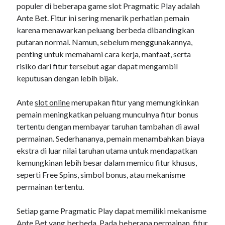
populer di beberapa game slot Pragmatic Play adalah
No comments to show.
Ante Bet. Fitur ini sering menarik perhatian pemain
karena menawarkan peluang berbeda dibandingkan
putaran normal. Namun, sebelum menggunakannya,
Sidebar/Blogroll
penting untuk memahami cara kerja, manfaat, serta
risiko dari fitur tersebut agar dapat mengambil
suletoto
keputusan dengan lebih bijak.
BUKTI4D
Ante
koi800
slot online
merupakan fitur yang memungkinkan
pemain meningkatkan peluang munculnya fitur bonus
deneme bonusu veren siteler
tertentu dengan membayar taruhan tambahan di awal
permainan. Sederhananya, pemain menambahkan biaya
slot
ekstra di luar nilai taruhan utama untuk mendapatkan
slot gacor
kemungkinan lebih besar dalam memicu fitur khusus,
seperti Free Spins, simbol bonus, atau mekanisme
slot
permainan tertentu.
Setiap game Pragmatic Play dapat memiliki mekanisme
sideside
Ante Bet yang berbeda. Pada beberapa permainan, fitur