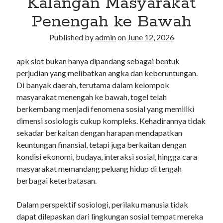
Kalangan Masyarakat
Penengah ke Bawah
Published by
admin
on
June 12, 2026
apk slot
bukan hanya dipandang sebagai bentuk
perjudian yang melibatkan angka dan keberuntungan.
Di banyak daerah, terutama dalam kelompok
masyarakat menengah ke bawah, togel telah
berkembang menjadi fenomena sosial yang memiliki
dimensi sosiologis cukup kompleks. Kehadirannya tidak
sekadar berkaitan dengan harapan mendapatkan
keuntungan finansial, tetapi juga berkaitan dengan
kondisi ekonomi, budaya, interaksi sosial, hingga cara
masyarakat memandang peluang hidup di tengah
berbagai keterbatasan.
Dalam perspektif sosiologi, perilaku manusia tidak
dapat dilepaskan dari lingkungan sosial tempat mereka