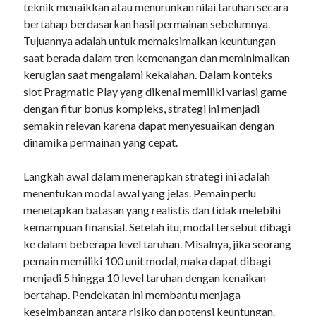
teknik menaikkan atau menurunkan nilai taruhan secara
bertahap berdasarkan hasil permainan sebelumnya.
Tujuannya adalah untuk memaksimalkan keuntungan
saat berada dalam tren kemenangan dan meminimalkan
kerugian saat mengalami kekalahan. Dalam konteks
slot Pragmatic Play yang dikenal memiliki variasi game
dengan fitur bonus kompleks, strategi ini menjadi
semakin relevan karena dapat menyesuaikan dengan
dinamika permainan yang cepat.
Langkah awal dalam menerapkan strategi ini adalah
menentukan modal awal yang jelas. Pemain perlu
menetapkan batasan yang realistis dan tidak melebihi
kemampuan finansial. Setelah itu, modal tersebut dibagi
ke dalam beberapa level taruhan. Misalnya, jika seorang
pemain memiliki 100 unit modal, maka dapat dibagi
menjadi 5 hingga 10 level taruhan dengan kenaikan
bertahap. Pendekatan ini membantu menjaga
keseimbangan antara risiko dan potensi keuntungan.