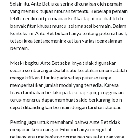
Selain itu, Ante Bet juga sering digunakan oleh pemain
yang memiliki tujuan hiburan tertentu. Beberapa pemain
lebih menikmati permainan ketika dapat melihat lebih
banyak fitur khusus muncul selama sesi bermain. Dalam
konteks ini, Ante Bet bukan hanya tentang potensi hasil,
tetapi juga tentang meningkatkan variasi pengalaman
bermain.
Meski begitu, Ante Bet sebaiknya tidak digunakan
secara sembarangan. Salah satu kesalahan umum adalah
mengaktifkan fitur ini pada setiap putaran tanpa
memperhatikan jumlah modal yang tersedia. Karena
biaya tambahan berlaku pada setiap spin, penggunaan
terus-menerus dapat membuat saldo berkurang lebih
cepat dibandingkan bermain dengan taruhan standar.
Penting juga untuk memahami bahwa Ante Bet tidak
menjamin kemenangan. Fitur ini hanya mengubah
peluang atau mekanisme permainan sesuai aturan yang