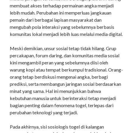
membuat akses terhadap permainan angka menjadi
lebih mudah. Perubahan ini memperluas jangkauan
pemain dari berbagai lapisan masyarakat dan
mengubah pola interaksi yang sebelumnya berbasis
komunitas lokal menjadi lebih luas melalui media digital.
Meski demikian, unsur sosial tetap tidak hilang. Grup
percakapan, forum daring, dan komunitas media sosial
kini mengambil peran yang sebelumnya diisi oleh
warung kopi atau tempat berkumpul tradisional. Orang-
orang tetap berdiskusi mengenai angka, berbagi
prediksi, serta membangun jaringan sosial berdasarkan
minat yang sama. Hal ini menunjukkan bahwa
kebutuhan manusia untuk berinteraksi tetap menjadi
bagian penting dalam fenomena togel, terlepas dari
perubahan teknologi yang terjadi.
Pada akhirnya, sisi sosiologis togel di kalangan