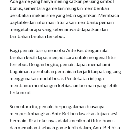
Ada game yang hanya meningkatkan peluang simbol
bonus, sementara game lain mungkin memberikan
perubahan mekanisme yang lebih signifikan. Membaca
paytable dan informasi fitur akan membantu pemain
mengetahui apa yang sebenarnya didapatkan dari
tambahan taruhan tersebut.
Bagi pemain baru, mencoba Ante Bet dengan nilai
taruhan kecil dapat menjadi cara untuk mengenal fitur
tersebut. Dengan begitu, pemain dapat memahami
bagaimana perubahan permainan terjadi tanpa langsung
menggunakan modal besar. Pendekatan ini juga
membantu membangun kebiasaan bermain yang lebih
terkontrol.
Sementara itu, pemain berpengalaman biasanya
mempertimbangkan Ante Bet berdasarkan tujuan sesi
bermain. Jika fokusnya adalah menikmati fitur bonus
dan memahami sebuah game lebih dalam, Ante Bet bisa