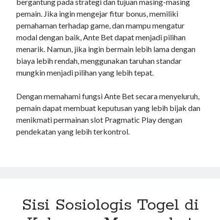
bergantung pada strategi dan tujuan masing-masing
pemain. Jika ingin mengejar fitur bonus, memiliki
pemahaman terhadap game, dan mampu mengatur
modal dengan baik, Ante Bet dapat menjadi pilihan
menarik. Namun, jika ingin bermain lebih lama dengan
biaya lebih rendah, menggunakan taruhan standar
mungkin menjadi pilihan yang lebih tepat.
Dengan memahami fungsi Ante Bet secara menyeluruh,
pemain dapat membuat keputusan yang lebih bijak dan
menikmati permainan slot Pragmatic Play dengan
pendekatan yang lebih terkontrol.
Sisi Sosiologis Togel di