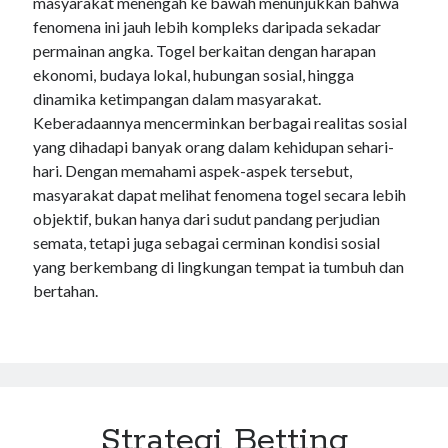
masyarakat menengah ke bawah menunjukkan bahwa
fenomena ini jauh lebih kompleks daripada sekadar
permainan angka. Togel berkaitan dengan harapan
ekonomi, budaya lokal, hubungan sosial, hingga
dinamika ketimpangan dalam masyarakat.
Keberadaannya mencerminkan berbagai realitas sosial
yang dihadapi banyak orang dalam kehidupan sehari-
hari. Dengan memahami aspek-aspek tersebut,
masyarakat dapat melihat fenomena togel secara lebih
objektif, bukan hanya dari sudut pandang perjudian
semata, tetapi juga sebagai cerminan kondisi sosial
yang berkembang di lingkungan tempat ia tumbuh dan
bertahan.
Strategi Betting