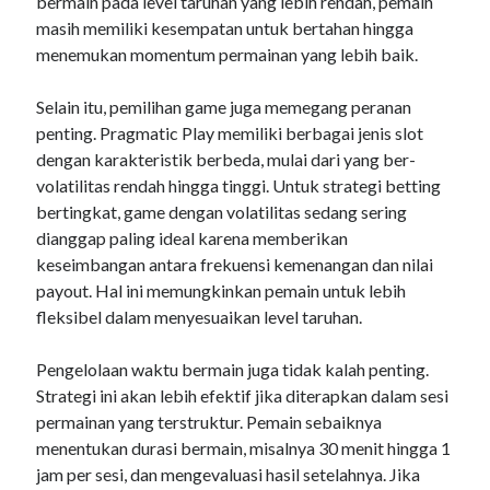
bermain pada level taruhan yang lebih rendah, pemain
masih memiliki kesempatan untuk bertahan hingga
menemukan momentum permainan yang lebih baik.
Selain itu, pemilihan game juga memegang peranan
penting. Pragmatic Play memiliki berbagai jenis slot
dengan karakteristik berbeda, mulai dari yang ber-
volatilitas rendah hingga tinggi. Untuk strategi betting
bertingkat, game dengan volatilitas sedang sering
dianggap paling ideal karena memberikan
keseimbangan antara frekuensi kemenangan dan nilai
payout. Hal ini memungkinkan pemain untuk lebih
fleksibel dalam menyesuaikan level taruhan.
Pengelolaan waktu bermain juga tidak kalah penting.
Strategi ini akan lebih efektif jika diterapkan dalam sesi
permainan yang terstruktur. Pemain sebaiknya
menentukan durasi bermain, misalnya 30 menit hingga 1
jam per sesi, dan mengevaluasi hasil setelahnya. Jika