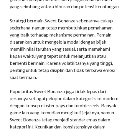
yang seimbang antara hiburan dan potensi keuntungan.
Strategi bermain Sweet Bonanza sebenarnya cukup
sederhana, namun tetap membutuhkan pemahaman
yang baik terhadap mekanisme permainan. Pemain
disarankan untuk mengelola modal dengan bijak,
memilih nilai taruhan yang sesuai, serta memahami
kapan waktu yang tepat untuk melanjutkan atau
berhenti bermain. Karena volatilitasnya yang tinggi,
penting untuk tetap disiplin dan tidak terbawa emosi
saat bermain.
Popularitas Sweet Bonanza juga tidak lepas dari
perannya sebagai pelopor dalam kategori slot modern
dengan konsep cluster pays dan tumble reels. Banyak
game lain yang kemudian mengikuti jejaknya, namun
Sweet Bonanza tetap menjadi standar emas dalam
kategori ini. Keunikan dan konsistensinya dalam