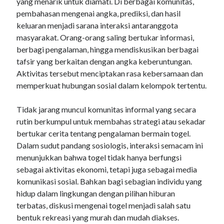
yang menarik untuk diamati. Di berbagai komunitas,
pembahasan mengenai angka, prediksi, dan hasil
keluaran menjadi sarana interaksi antaranggota
masyarakat. Orang-orang saling bertukar informasi,
berbagi pengalaman, hingga mendiskusikan berbagai
tafsir yang berkaitan dengan angka keberuntungan.
Aktivitas tersebut menciptakan rasa kebersamaan dan
memperkuat hubungan sosial dalam kelompok tertentu.
Tidak jarang muncul komunitas informal yang secara
rutin berkumpul untuk membahas strategi atau sekadar
bertukar cerita tentang pengalaman bermain togel.
Dalam sudut pandang sosiologis, interaksi semacam ini
menunjukkan bahwa togel tidak hanya berfungsi
sebagai aktivitas ekonomi, tetapi juga sebagai media
komunikasi sosial. Bahkan bagi sebagian individu yang
hidup dalam lingkungan dengan pilihan hiburan
terbatas, diskusi mengenai togel menjadi salah satu
bentuk rekreasi yang murah dan mudah diakses.