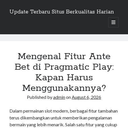
Update Terbaru Situs Berkualitas Harian
open
primary
Sidebar
menu
Search
Update
Search
Terbaru
Mengenal Fitur Ante
Situs
Bet di Pragmatic Play:
Recent Posts
Mengenal Fitur Ante Bet di Pragmatic Play: Kapan Harus
Berkualitas
Kapan Harus
Menggunakannya?
Harian
Menggunakannya?
Sisi Sosiologis Togel di Kalangan Masyarakat Penengah ke Bawah
Strategi Betting Bertingkat di Slot Pragmatic Play.
Posts
Published by
admin
on
August 6, 2026
Eksplorasi Sweet Bonanza: Game Slot Paling Ikonik dari Pragmatic
Mengenal Metode BBFS (Bolak Balik Full Set) untuk Pemula
Dalam permainan slot modern, berbagai fitur tambahan
terus dikembangkan untuk memberikan pengalaman
bermain yang lebih menarik. Salah satu fitur yang cukup
Recent Comments