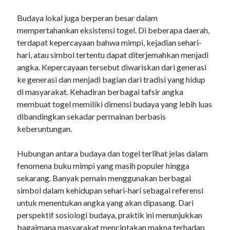
Budaya lokal juga berperan besar dalam
mempertahankan eksistensi togel. Di beberapa daerah,
terdapat kepercayaan bahwa mimpi, kejadian sehari-
hari, atau simbol tertentu dapat diterjemahkan menjadi
angka. Kepercayaan tersebut diwariskan dari generasi
ke generasi dan menjadi bagian dari tradisi yang hidup
di masyarakat. Kehadiran berbagai tafsir angka
membuat togel memiliki dimensi budaya yang lebih luas
dibandingkan sekadar permainan berbasis
keberuntungan.
Hubungan antara budaya dan togel terlihat jelas dalam
fenomena buku mimpi yang masih populer hingga
sekarang. Banyak pemain menggunakan berbagai
simbol dalam kehidupan sehari-hari sebagai referensi
untuk menentukan angka yang akan dipasang. Dari
perspektif sosiologi budaya, praktik ini menunjukkan
bagaimana masyarakat menciptakan makna terhadap