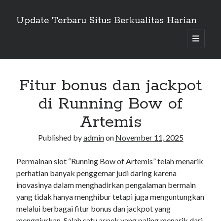
Update Terbaru Situs Berkualitas Harian
open
primary
Sidebar
menu
Search
Search
Fitur bonus dan jackpot
di Running Bow of
Recent Posts
Artemis
Mengenal Fitur Ante Bet di Pragmatic Play: Kapan Harus
Menggunakannya?
Published by
admin
on
November 11, 2025
Sisi Sosiologis Togel di Kalangan Masyarakat Penengah ke Bawah
Strategi Betting Bertingkat di Slot Pragmatic Play.
Permainan slot “Running Bow of Artemis” telah menarik
Eksplorasi Sweet Bonanza: Game Slot Paling Ikonik dari Pragmatic
perhatian banyak penggemar judi daring karena
Mengenal Metode BBFS (Bolak Balik Full Set) untuk Pemula
inovasinya dalam menghadirkan pengalaman bermain
yang tidak hanya menghibur tetapi juga menguntungkan
melalui berbagai fitur bonus dan jackpot yang
Recent Comments
menggiurkan. Salah satu aspek yang paling menarik dari