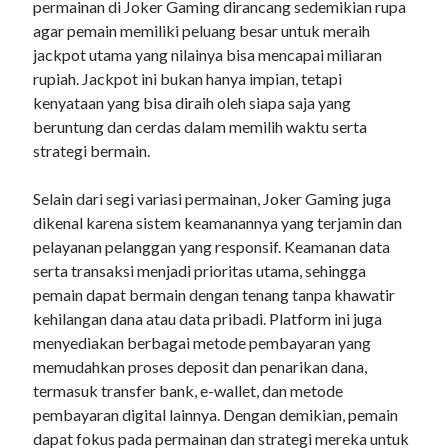
permainan di Joker Gaming dirancang sedemikian rupa
slot online
agar pemain memiliki peluang besar untuk meraih
jackpot utama yang nilainya bisa mencapai miliaran
slot
rupiah. Jackpot ini bukan hanya impian, tetapi
slot
kenyataan yang bisa diraih oleh siapa saja yang
beruntung dan cerdas dalam memilih waktu serta
สล็อตเว็บตรง
strategi bermain.
เว็บสล็อต
Selain dari segi variasi permainan, Joker Gaming juga
เว็บตรง
dikenal karena sistem keamanannya yang terjamin dan
togel online
pelayanan pelanggan yang responsif. Keamanan data
serta transaksi menjadi prioritas utama, sehingga
slot gacor
pemain dapat bermain dengan tenang tanpa khawatir
sbobet
kehilangan dana atau data pribadi. Platform ini juga
menyediakan berbagai metode pembayaran yang
judi bola
memudahkan proses deposit dan penarikan dana,
termasuk transfer bank, e-wallet, dan metode
pembayaran digital lainnya. Dengan demikian, pemain
dapat fokus pada permainan dan strategi mereka untuk