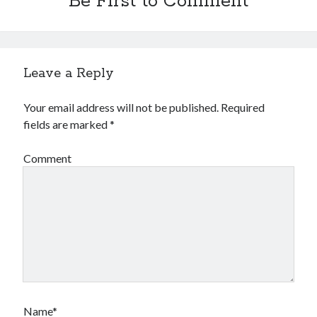
Be First to Comment
Leave a Reply
Your email address will not be published.
Required
fields are marked
*
Comment
Name*