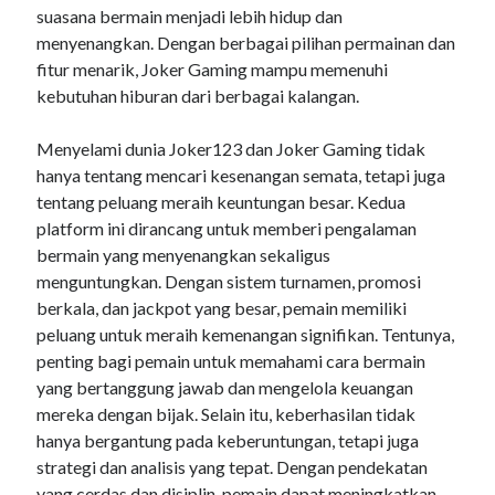
suasana bermain menjadi lebih hidup dan
menyenangkan. Dengan berbagai pilihan permainan dan
fitur menarik, Joker Gaming mampu memenuhi
kebutuhan hiburan dari berbagai kalangan.
Menyelami dunia Joker123 dan Joker Gaming tidak
hanya tentang mencari kesenangan semata, tetapi juga
tentang peluang meraih keuntungan besar. Kedua
platform ini dirancang untuk memberi pengalaman
bermain yang menyenangkan sekaligus
menguntungkan. Dengan sistem turnamen, promosi
berkala, dan jackpot yang besar, pemain memiliki
peluang untuk meraih kemenangan signifikan. Tentunya,
penting bagi pemain untuk memahami cara bermain
yang bertanggung jawab dan mengelola keuangan
mereka dengan bijak. Selain itu, keberhasilan tidak
hanya bergantung pada keberuntungan, tetapi juga
strategi dan analisis yang tepat. Dengan pendekatan
yang cerdas dan disiplin, pemain dapat meningkatkan