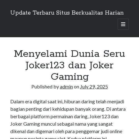
Update Terbaru Situs Berkualitas Harian
open
primary
Sidebar
menu
Search
Search
Menyelami Dunia Seru
Joker123 dan Joker
Recent Posts
Gaming
Sisi Sosiologis Togel di Kalangan Masyarakat Penengah ke Bawah
Published by
admin
on
July 29, 2025
Strategi Betting Bertingkat di Slot Pragmatic Play.
Eksplorasi Sweet Bonanza: Game Slot Paling Ikonik dari Pragmatic
Dalam era digital saat ini, hiburan daring telah menjadi
Mengenal Metode BBFS (Bolak Balik Full Set) untuk Pemula
bagian penting dari kehidupan banyak orang. Di antara
Mengapa Kamu Harus Memiliki Limit Harian Saat Bermain?
berbagai platform permainan daring, Joker123 dan
Joker Gaming muncul sebagai nama yang sangat
dikenal dan digemari oleh para penggemar judi online
Recent Comments
maupun pecinta game slot. Kedua platform ini