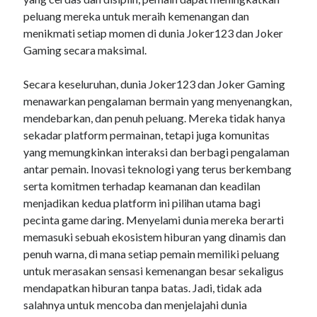
peluang mereka untuk meraih kemenangan dan
menikmati setiap momen di dunia Joker123 dan Joker
Gaming secara maksimal.
Secara keseluruhan, dunia Joker123 dan Joker Gaming
menawarkan pengalaman bermain yang menyenangkan,
mendebarkan, dan penuh peluang. Mereka tidak hanya
sekadar platform permainan, tetapi juga komunitas
yang memungkinkan interaksi dan berbagi pengalaman
antar pemain. Inovasi teknologi yang terus berkembang
serta komitmen terhadap keamanan dan keadilan
menjadikan kedua platform ini pilihan utama bagi
pecinta game daring. Menyelami dunia mereka berarti
memasuki sebuah ekosistem hiburan yang dinamis dan
penuh warna, di mana setiap pemain memiliki peluang
untuk merasakan sensasi kemenangan besar sekaligus
mendapatkan hiburan tanpa batas. Jadi, tidak ada
salahnya untuk mencoba dan menjelajahi dunia