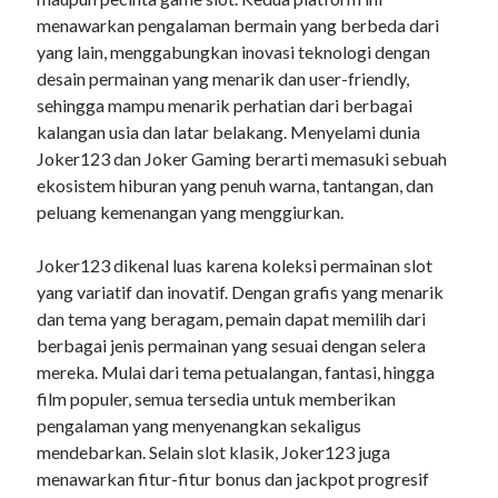
No comments to show.
menawarkan pengalaman bermain yang berbeda dari
yang lain, menggabungkan inovasi teknologi dengan
desain permainan yang menarik dan user-friendly,
Sidebar/Blogroll
sehingga mampu menarik perhatian dari berbagai
suletoto
kalangan usia dan latar belakang. Menyelami dunia
Joker123 dan Joker Gaming berarti memasuki sebuah
BUKTI4D
ekosistem hiburan yang penuh warna, tantangan, dan
koi800
peluang kemenangan yang menggiurkan.
deneme bonusu veren siteler
Joker123 dikenal luas karena koleksi permainan slot
slot
yang variatif dan inovatif. Dengan grafis yang menarik
dan tema yang beragam, pemain dapat memilih dari
slot gacor
berbagai jenis permainan yang sesuai dengan selera
slot
mereka. Mulai dari tema petualangan, fantasi, hingga
film populer, semua tersedia untuk memberikan
pengalaman yang menyenangkan sekaligus
mendebarkan. Selain slot klasik, Joker123 juga
sideside
menawarkan fitur-fitur bonus dan jackpot progresif