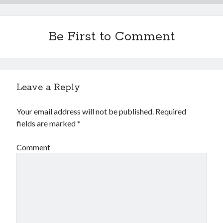
Be First to Comment
Leave a Reply
Your email address will not be published.
Required
fields are marked
*
Comment