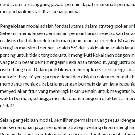
cerdas dan bertanggung jawab, pemain dapat menikmati permain
mengorbankan stabilitas keuangannya.
Pengelolaan modal adalah fondasi utama dalam strategi poker onl
Sebelum memulai sesi permainan, pemain harus menetapkan batas
realistis dan tidak melebihi kemampuan finansial mereka. Misal
kerugian maksimal per hari adalah 5% dari saldo akun adalah langka
penting untuk tidak tergoda untuk mengikuti kekalahan dengan 
yang lebih besar demi mengejar kekalahan tersebut, yang justru
risiko bangkrut. Dalam praktiknya, menerapkan sistem pengelolaa
metode “buy-in” yang proporsional dan disiplin dalam mematuhi b
membantu menjaga keberlangsungan bermain dalam jangka panj
menyediakan fitur yang memungkinkan pemain untuk mengatur ba
waktu bermain, sehingga mereka dapat mengontrol aktivitas mere
efektif.
Selain pengelolaan modal, pemilihan permainan yang sesuai deng
dan kemampuan juga merupakan strategi penting dalam menghind
Pemain disarankan untuk memulai dari meja taruhan rendah atau