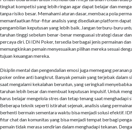
tingkat kompetisi yang lebih ringan agar dapat belajar dan men
tanpa risiko besar. Memahami aturan dasar, membaca pola permai
memanfaatkan fitur-fitur analisis yang disediakan platform dap
pengambilan keputusan yang lebih baik. Jangan terburu-buru untu
taruhan tinggi sebelum benar-benar menguasai strategi dasar da
percaya diri. Di IDN Poker, tersedia berbagai jenis permainan dan
memungkinkan pemain menyesuaikan pilihan mereka sesuai den
tujuan keuangan mereka.
Disiplin mental dan pengendalian emosi juga memegang peranan p
poker online anti bangkrut. Banyak pemain yang terjebak dalam sik
saat mengalami kekalahan beruntun, yang seringkali menyebab
taruhan lebih besar dan membuat keputusan impulsif. Untuk menghi
harus belajar mengelola stres dan tetap tenang saat menghadapi sit
Beberapa teknik seperti istirahat sejenak, analisis ulang permaina
berhenti bermain sementara waktu bisa menjadi solusi efektif. 
fitur chat dan komunitas yang bisa menjadi tempat berbagi peng
pemain tidak merasa sendirian dalam menghadapi tekanan. Dengan