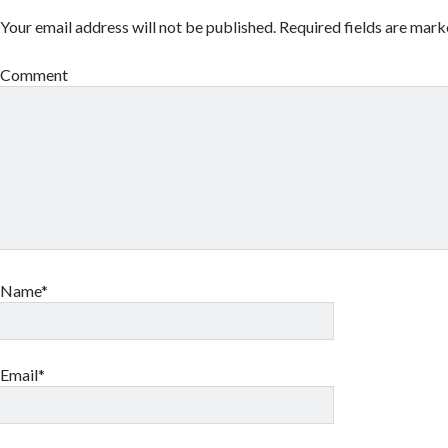
Your email address will not be published.
Required fields are mar
Comment
Name*
Email*