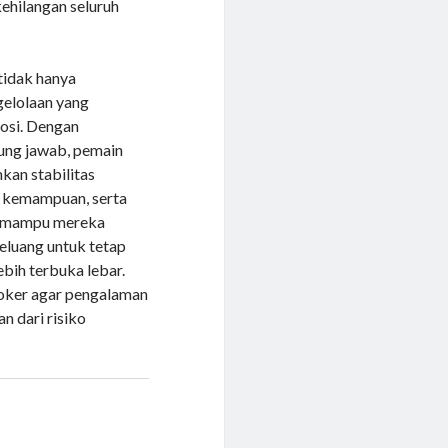
kehilangan seluruh
tidak hanya
gelolaan yang
mosi. Dengan
gung jawab, pemain
kan stabilitas
h kemampuan, serta
ak mampu mereka
eluang untuk tetap
bih terbuka lebar.
Poker agar pengalaman
n dari risiko