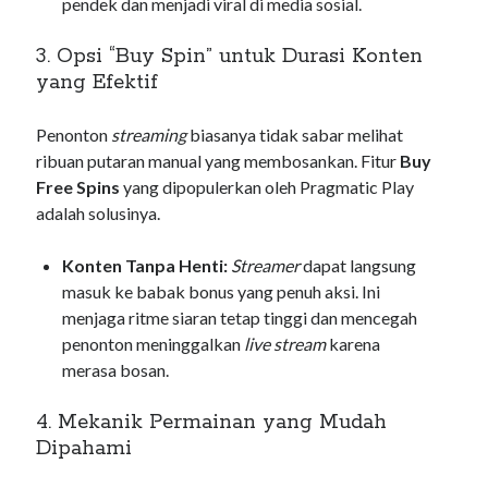
pendek dan menjadi viral di media sosial.
3. Opsi “Buy Spin” untuk Durasi Konten
yang Efektif
Penonton
streaming
biasanya tidak sabar melihat
ribuan putaran manual yang membosankan. Fitur
Buy
Free Spins
yang dipopulerkan oleh Pragmatic Play
adalah solusinya.
Konten Tanpa Henti:
Streamer
dapat langsung
masuk ke babak bonus yang penuh aksi. Ini
menjaga ritme siaran tetap tinggi dan mencegah
penonton meninggalkan
live stream
karena
merasa bosan.
4. Mekanik Permainan yang Mudah
Dipahami