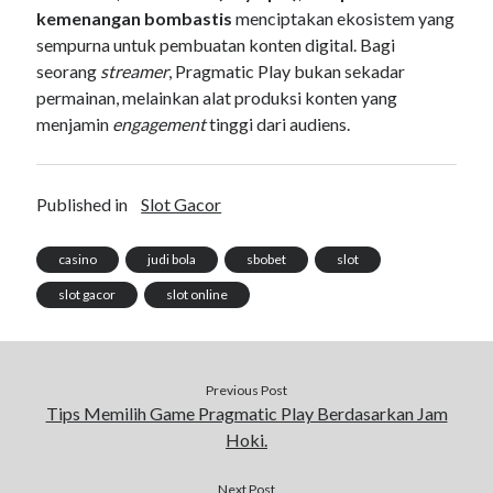
kemenangan bombastis
menciptakan ekosistem yang
sempurna untuk pembuatan konten digital. Bagi
seorang
streamer
, Pragmatic Play bukan sekadar
permainan, melainkan alat produksi konten yang
menjamin
engagement
tinggi dari audiens.
Published in
Slot Gacor
casino
judi bola
sbobet
slot
slot gacor
slot online
Previous Post
Tips Memilih Game Pragmatic Play Berdasarkan Jam
Hoki.
Next Post