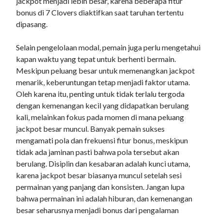
jackpot menjadi lebih besar, karena beberapa fitur
bonus di 7 Clovers diaktifkan saat taruhan tertentu
dipasang.
Selain pengelolaan modal, pemain juga perlu mengetahui
kapan waktu yang tepat untuk berhenti bermain.
Meskipun peluang besar untuk memenangkan jackpot
menarik, keberuntungan tetap menjadi faktor utama.
Oleh karena itu, penting untuk tidak terlalu tergoda
dengan kemenangan kecil yang didapatkan berulang
kali, melainkan fokus pada momen di mana peluang
jackpot besar muncul. Banyak pemain sukses
mengamati pola dan frekuensi fitur bonus, meskipun
tidak ada jaminan pasti bahwa pola tersebut akan
berulang. Disiplin dan kesabaran adalah kunci utama,
karena jackpot besar biasanya muncul setelah sesi
permainan yang panjang dan konsisten. Jangan lupa
bahwa permainan ini adalah hiburan, dan kemenangan
besar seharusnya menjadi bonus dari pengalaman