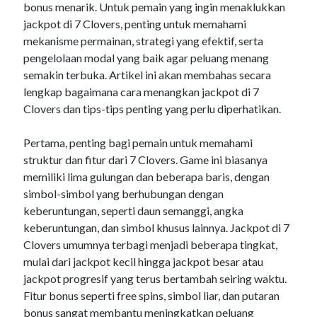
bonus menarik. Untuk pemain yang ingin menaklukkan
No comments to show.
jackpot di 7 Clovers, penting untuk memahami
mekanisme permainan, strategi yang efektif, serta
pengelolaan modal yang baik agar peluang menang
Sidebar/Blogroll
semakin terbuka. Artikel ini akan membahas secara
lengkap bagaimana cara menangkan jackpot di 7
suletoto
Clovers dan tips-tips penting yang perlu diperhatikan.
BUKTI4D
Pertama, penting bagi pemain untuk memahami
koi800
struktur dan fitur dari 7 Clovers. Game ini biasanya
deneme bonusu veren siteler
memiliki lima gulungan dan beberapa baris, dengan
simbol-simbol yang berhubungan dengan
slot
keberuntungan, seperti daun semanggi, angka
slot gacor
keberuntungan, dan simbol khusus lainnya. Jackpot di 7
Clovers umumnya terbagi menjadi beberapa tingkat,
slot
mulai dari jackpot kecil hingga jackpot besar atau
jackpot progresif yang terus bertambah seiring waktu.
Fitur bonus seperti free spins, simbol liar, dan putaran
sideside
bonus sangat membantu meningkatkan peluang