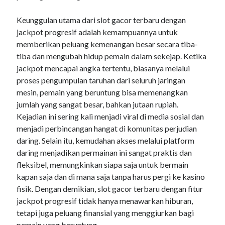
Keunggulan utama dari slot gacor terbaru dengan
jackpot progresif adalah kemampuannya untuk
memberikan peluang kemenangan besar secara tiba-
tiba dan mengubah hidup pemain dalam sekejap. Ketika
jackpot mencapai angka tertentu, biasanya melalui
proses pengumpulan taruhan dari seluruh jaringan
mesin, pemain yang beruntung bisa memenangkan
jumlah yang sangat besar, bahkan jutaan rupiah.
Kejadian ini sering kali menjadi viral di media sosial dan
menjadi perbincangan hangat di komunitas perjudian
daring. Selain itu, kemudahan akses melalui platform
daring menjadikan permainan ini sangat praktis dan
fleksibel, memungkinkan siapa saja untuk bermain
kapan saja dan di mana saja tanpa harus pergi ke kasino
fisik. Dengan demikian, slot gacor terbaru dengan fitur
jackpot progresif tidak hanya menawarkan hiburan,
tetapi juga peluang finansial yang menggiurkan bagi
pemain yang beruntung.