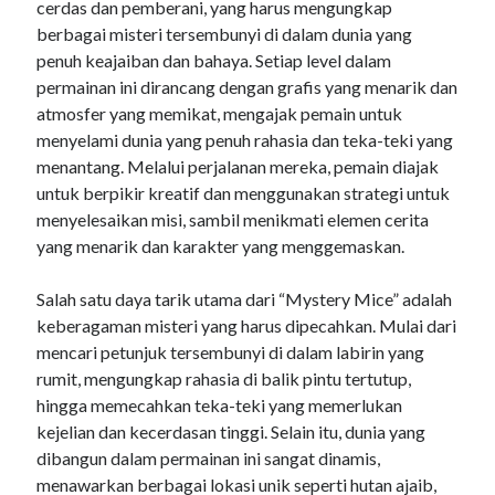
cerdas dan pemberani, yang harus mengungkap
berbagai misteri tersembunyi di dalam dunia yang
penuh keajaiban dan bahaya. Setiap level dalam
permainan ini dirancang dengan grafis yang menarik dan
atmosfer yang memikat, mengajak pemain untuk
menyelami dunia yang penuh rahasia dan teka-teki yang
menantang. Melalui perjalanan mereka, pemain diajak
untuk berpikir kreatif dan menggunakan strategi untuk
menyelesaikan misi, sambil menikmati elemen cerita
yang menarik dan karakter yang menggemaskan.
Salah satu daya tarik utama dari “Mystery Mice” adalah
keberagaman misteri yang harus dipecahkan. Mulai dari
mencari petunjuk tersembunyi di dalam labirin yang
rumit, mengungkap rahasia di balik pintu tertutup,
hingga memecahkan teka-teki yang memerlukan
kejelian dan kecerdasan tinggi. Selain itu, dunia yang
dibangun dalam permainan ini sangat dinamis,
menawarkan berbagai lokasi unik seperti hutan ajaib,