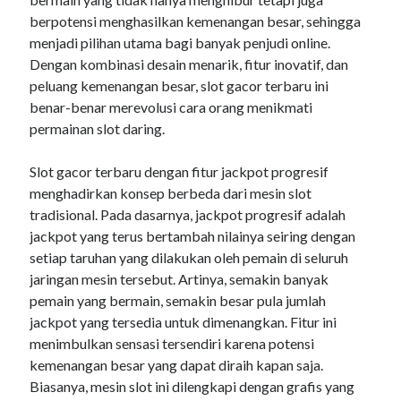
berpotensi menghasilkan kemenangan besar, sehingga
menjadi pilihan utama bagi banyak penjudi online.
Dengan kombinasi desain menarik, fitur inovatif, dan
peluang kemenangan besar, slot gacor terbaru ini
benar-benar merevolusi cara orang menikmati
permainan slot daring.
Slot gacor terbaru dengan fitur jackpot progresif
menghadirkan konsep berbeda dari mesin slot
tradisional. Pada dasarnya, jackpot progresif adalah
jackpot yang terus bertambah nilainya seiring dengan
setiap taruhan yang dilakukan oleh pemain di seluruh
jaringan mesin tersebut. Artinya, semakin banyak
pemain yang bermain, semakin besar pula jumlah
jackpot yang tersedia untuk dimenangkan. Fitur ini
menimbulkan sensasi tersendiri karena potensi
kemenangan besar yang dapat diraih kapan saja.
Biasanya, mesin slot ini dilengkapi dengan grafis yang