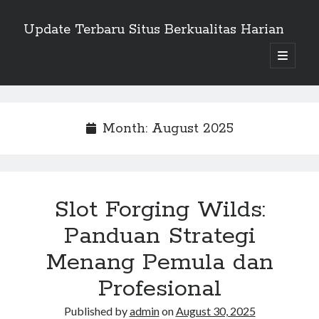
Update Terbaru Situs Berkualitas Harian
open
primary
Sidebar
menu
Search
Search
Month:
August 2025
Recent Posts
Mengenal Fitur Ante Bet di Pragmatic Play: Kapan Harus
Menggunakannya?
Slot Forging Wilds:
Sisi Sosiologis Togel di Kalangan Masyarakat Penengah ke Bawah
Panduan Strategi
Strategi Betting Bertingkat di Slot Pragmatic Play.
Eksplorasi Sweet Bonanza: Game Slot Paling Ikonik dari Pragmatic
Menang Pemula dan
Mengenal Metode BBFS (Bolak Balik Full Set) untuk Pemula
Profesional
Published by
admin
on
August 30, 2025
Recent Comments