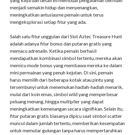
yang kaya dan detail ini membuat pengalaman bermain
menjadi semakin hidup dan menyenangkan,
meningkatkan antusiasme pemain untuk terus
mengeksplorasi setiap fitur yang ada.
Salah satu fitur unggulan dari Slot Aztec Treasure Hunt
adalah adanya fitur bonus dan putaran gratis yang
memacu adrenalin. Ketika pemain berhasil
mendapatkan kombinasi simbol tertentu, mereka akan
memicu mode bonus yang membawa mereka ke dalam
mini permainan yang penuh kejutan. Di sini, pemain
harus memilih dari beberapa kotak atau pintu yang
tersembunyi untuk menemukan hadiah-hadiah menarik,
mulai dari koin emas, simbol wild yang memperbesar
peluang menang, hingga multiplier yang dapat
meningkatkan kemenangan secara signifikan. Selain itu,
fitur putaran gratis biasanya dipicu saat simbol scatter
muncul dalam jumlah tertentu, memberikan kesempatan
untuk memutar gulungan tanpa harus mempertaruhkan