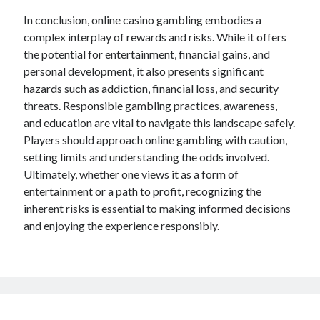
In conclusion, online casino gambling embodies a
complex interplay of rewards and risks. While it offers
the potential for entertainment, financial gains, and
personal development, it also presents significant
hazards such as addiction, financial loss, and security
threats. Responsible gambling practices, awareness,
and education are vital to navigate this landscape safely.
Players should approach online gambling with caution,
setting limits and understanding the odds involved.
Ultimately, whether one views it as a form of
entertainment or a path to profit, recognizing the
inherent risks is essential to making informed decisions
and enjoying the experience responsibly.