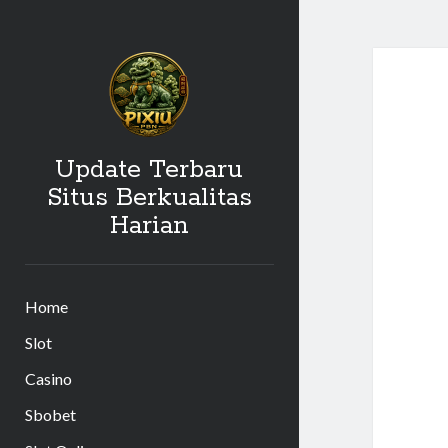
Update Terbaru
Situs Berkualitas
Harian
Home
Slot
Casino
Sbobet