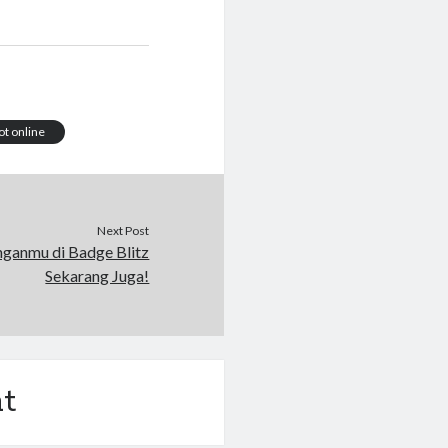
ot online
Next Post
ganmu di Badge Blitz
Sekarang Juga!
t