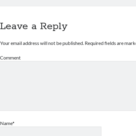
Leave a Reply
Your email address will not be published.
Required fields are mar
Comment
Name*