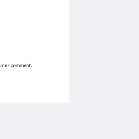
time I comment.