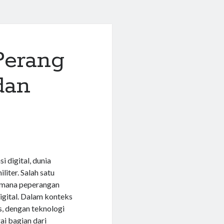
Perang
dan
 digital, dunia
liter. Salah satu
 mana peperangan
digital. Dalam konteks
s, dengan teknologi
ai bagian dari