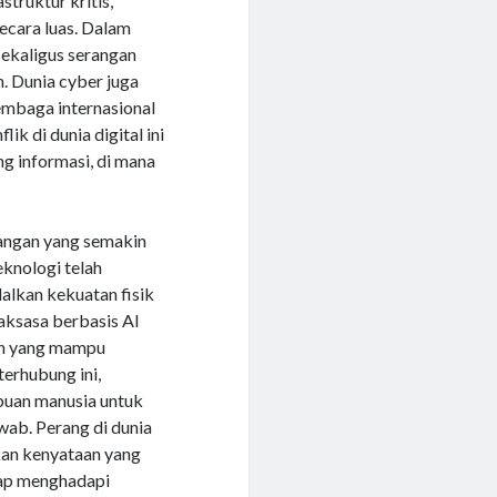
truktur kritis,
ecara luas. Dalam
sekaligus serangan
. Dunia cyber juga
embaga internasional
k di dunia digital ini
ng informasi, di mana
ngan yang semakin
eknologi telah
lkan kekuatan fisik
aksasa berbasis AI
ern yang mampu
terhubung ini,
puan manusia untuk
wab. Perang di dunia
nkan kenyataan yang
iap menghadapi