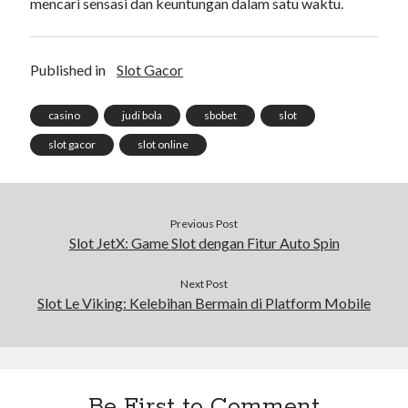
mencari sensasi dan keuntungan dalam satu waktu.
Published in
Slot Gacor
casino
judi bola
sbobet
slot
slot gacor
slot online
Previous Post
Slot JetX: Game Slot dengan Fitur Auto Spin
Next Post
Slot Le Viking: Kelebihan Bermain di Platform Mobile
Be First to Comment