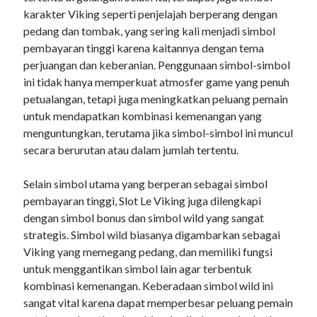
karakter Viking seperti penjelajah berperang dengan
slot online
pedang dan tombak, yang sering kali menjadi simbol
slot
pembayaran tinggi karena kaitannya dengan tema
perjuangan dan keberanian. Penggunaan simbol-simbol
slot
ini tidak hanya memperkuat atmosfer game yang penuh
สล็อตเว็บตรง
petualangan, tetapi juga meningkatkan peluang pemain
untuk mendapatkan kombinasi kemenangan yang
เว็บสล็อต
menguntungkan, terutama jika simbol-simbol ini muncul
เว็บตรง
secara berurutan atau dalam jumlah tertentu.
togel online
Selain simbol utama yang berperan sebagai simbol
slot gacor
pembayaran tinggi, Slot Le Viking juga dilengkapi
dengan simbol bonus dan simbol wild yang sangat
sbobet
strategis. Simbol wild biasanya digambarkan sebagai
judi bola
Viking yang memegang pedang, dan memiliki fungsi
untuk menggantikan simbol lain agar terbentuk
kombinasi kemenangan. Keberadaan simbol wild ini
sangat vital karena dapat memperbesar peluang pemain