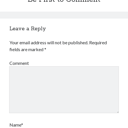
Leave a Reply
Your email address will not be published.
Required
fields are marked
*
Comment
Name*