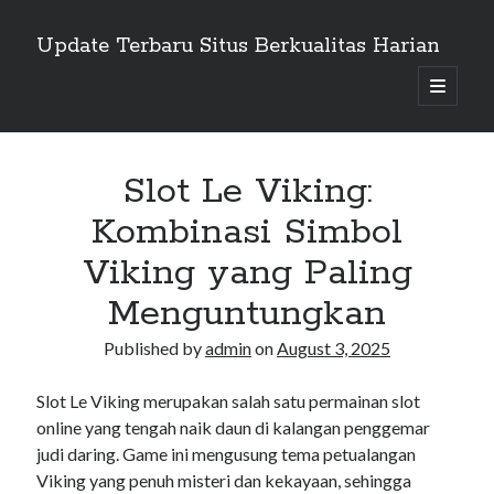
Update Terbaru Situs Berkualitas Harian
open
primary
Sidebar
menu
Search
Search
Slot Le Viking:
Kombinasi Simbol
Recent Posts
Viking yang Paling
Mengenal Fitur Ante Bet di Pragmatic Play: Kapan Harus
Menguntungkan
Menggunakannya?
Sisi Sosiologis Togel di Kalangan Masyarakat Penengah ke Bawah
Published by
admin
on
August 3, 2025
Strategi Betting Bertingkat di Slot Pragmatic Play.
Eksplorasi Sweet Bonanza: Game Slot Paling Ikonik dari Pragmatic
Slot Le Viking merupakan salah satu permainan slot
Mengenal Metode BBFS (Bolak Balik Full Set) untuk Pemula
online yang tengah naik daun di kalangan penggemar
judi daring. Game ini mengusung tema petualangan
Viking yang penuh misteri dan kekayaan, sehingga
Recent Comments