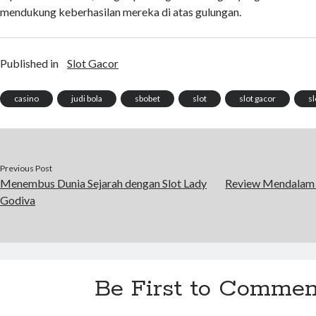
mendukung keberhasilan mereka di atas gulungan.
Published in
Slot Gacor
casino
judi bola
sbobet
slot
slot gacor
sl
Previous Post
Menembus Dunia Sejarah dengan Slot Lady
Review Mendalam 
Godiva
Be First to Commen