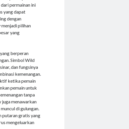
dari permainan ini
us yang dapat
ring dengan
 menjadi pilihan
besar yang
d yang berperan
gan. Simbol Wild
inar, dan fungsinya
ombinasi kemenangan.
aktif ketika pemain
kinkan pemain untuk
kemenangan tanpa
ny juga menawarkan
g muncul di gulungan.
 putaran gratis yang
rus mengeluarkan