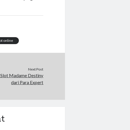
ot online
Next Post
Slot Madame Destiny
dari Para Expert
t