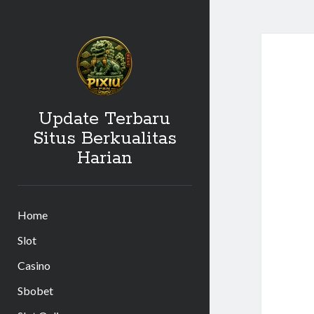
Update Terbaru
Situs Berkualitas
Harian
Home
Slot
Casino
Sbobet