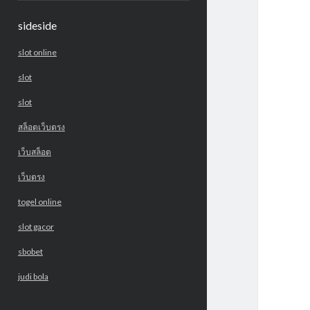
sideside
slot online
slot
slot
สล็อตเว็บตรง
เว็บสล็อต
เว็บตรง
togel online
slot gacor
sbobet
judi bola