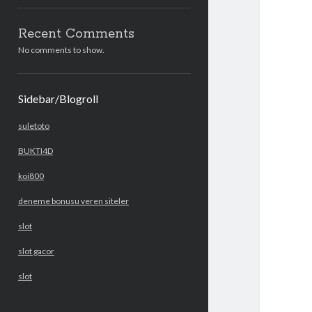
Recent Comments
No comments to show.
Sidebar/Blogroll
suletoto
BUKTI4D
koi800
deneme bonusu veren siteler
slot
slot gacor
slot