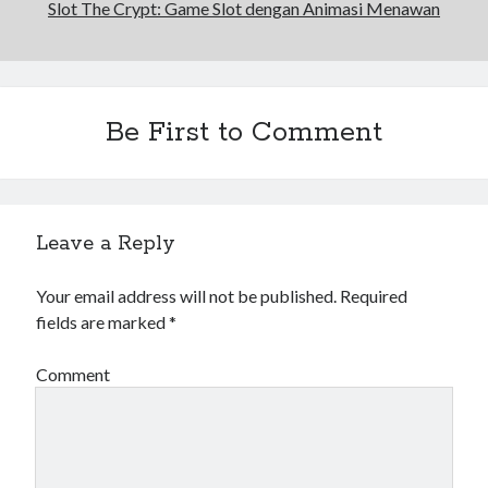
Slot The Crypt: Game Slot dengan Animasi Menawan
Be First to Comment
Leave a Reply
Your email address will not be published.
Required
fields are marked
*
Comment