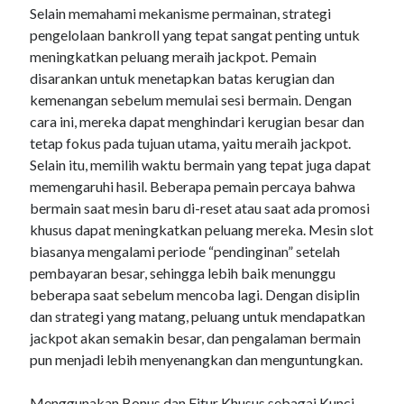
Selain memahami mekanisme permainan, strategi
pengelolaan bankroll yang tepat sangat penting untuk
meningkatkan peluang meraih jackpot. Pemain
disarankan untuk menetapkan batas kerugian dan
kemenangan sebelum memulai sesi bermain. Dengan
cara ini, mereka dapat menghindari kerugian besar dan
tetap fokus pada tujuan utama, yaitu meraih jackpot.
Selain itu, memilih waktu bermain yang tepat juga dapat
memengaruhi hasil. Beberapa pemain percaya bahwa
bermain saat mesin baru di-reset atau saat ada promosi
khusus dapat meningkatkan peluang mereka. Mesin slot
biasanya mengalami periode “pendinginan” setelah
pembayaran besar, sehingga lebih baik menunggu
beberapa saat sebelum mencoba lagi. Dengan disiplin
dan strategi yang matang, peluang untuk mendapatkan
jackpot akan semakin besar, dan pengalaman bermain
pun menjadi lebih menyenangkan dan menguntungkan.
Menggunakan Bonus dan Fitur Khusus sebagai Kunci