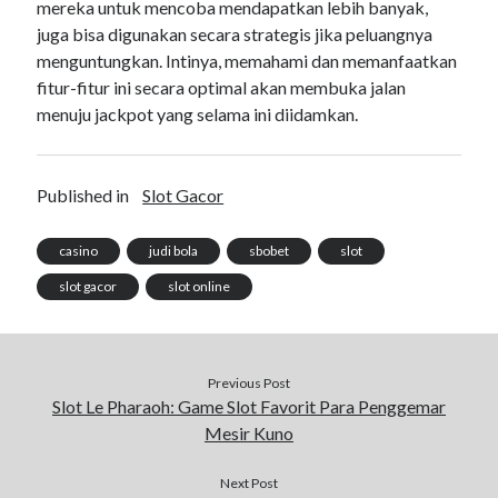
mereka untuk mencoba mendapatkan lebih banyak,
juga bisa digunakan secara strategis jika peluangnya
menguntungkan. Intinya, memahami dan memanfaatkan
fitur-fitur ini secara optimal akan membuka jalan
menuju jackpot yang selama ini diidamkan.
Published in
Slot Gacor
casino
judi bola
sbobet
slot
slot gacor
slot online
Previous Post
Slot Le Pharaoh: Game Slot Favorit Para Penggemar
Mesir Kuno
Next Post