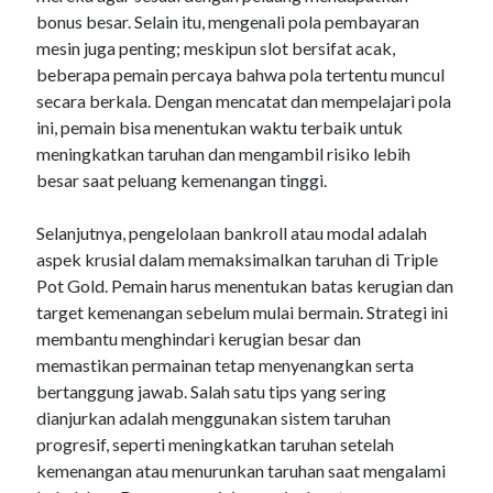
bonus besar. Selain itu, mengenali pola pembayaran
slot online
mesin juga penting; meskipun slot bersifat acak,
slot
beberapa pemain percaya bahwa pola tertentu muncul
secara berkala. Dengan mencatat dan mempelajari pola
slot
ini, pemain bisa menentukan waktu terbaik untuk
สล็อตเว็บตรง
meningkatkan taruhan dan mengambil risiko lebih
besar saat peluang kemenangan tinggi.
เว็บสล็อต
เว็บตรง
Selanjutnya, pengelolaan bankroll atau modal adalah
aspek krusial dalam memaksimalkan taruhan di Triple
togel online
Pot Gold. Pemain harus menentukan batas kerugian dan
slot gacor
target kemenangan sebelum mulai bermain. Strategi ini
membantu menghindari kerugian besar dan
sbobet
memastikan permainan tetap menyenangkan serta
judi bola
bertanggung jawab. Salah satu tips yang sering
dianjurkan adalah menggunakan sistem taruhan
progresif, seperti meningkatkan taruhan setelah
kemenangan atau menurunkan taruhan saat mengalami