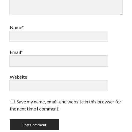
Name*
Email*
Website
Save my name, email, and website in this browser for
the next time I comment.