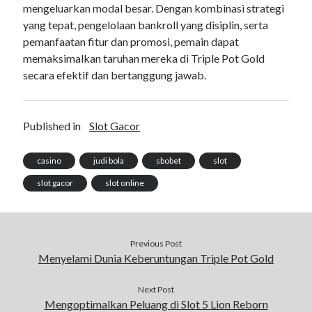
mengeluarkan modal besar. Dengan kombinasi strategi
yang tepat, pengelolaan bankroll yang disiplin, serta
pemanfaatan fitur dan promosi, pemain dapat
memaksimalkan taruhan mereka di Triple Pot Gold
secara efektif dan bertanggung jawab.
Published in
Slot Gacor
casino
judi bola
sbobet
slot
slot gacor
slot online
Previous Post
Menyelami Dunia Keberuntungan Triple Pot Gold
Next Post
Mengoptimalkan Peluang di Slot 5 Lion Reborn