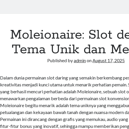
Moleionaire: Slot 
Tema Unik dan Me
Published by
admin
on
August 17, 2025
Dalam dunia permainan slot daring yang semakin berkembang pesa
kreativitas menjadi kunci utama untuk menarik perhatian pemain.
yang berhasil mencuri perhatian adalah Moleionaire, sebuah slot o
menawarkan pengalaman berbeda dari permainan slot konvensio
Moleionaire begitu menarik adalah tema uniknya yang menggabu
petualangan dan kekayaan bawah tanah dengan nuansa modern da
Permainan ini dirancang dengan grafis yang memukau, audio yang
fitur-fitur bonus yang inovatif, sehingga mampu memberikan pe