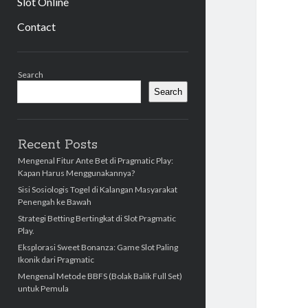
Slot Online
Contact
Sidebar
Search
Search
Recent Posts
Mengenal Fitur Ante Bet di Pragmatic Play:
Kapan Harus Menggunakannya?
Sisi Sosiologis Togel di Kalangan Masyarakat
Penengah ke Bawah
Strategi Betting Bertingkat di Slot Pragmatic
Play.
Eksplorasi Sweet Bonanza: Game Slot Paling
Ikonik dari Pragmatic
Mengenal Metode BBFS (Bolak Balik Full Set)
untuk Pemula