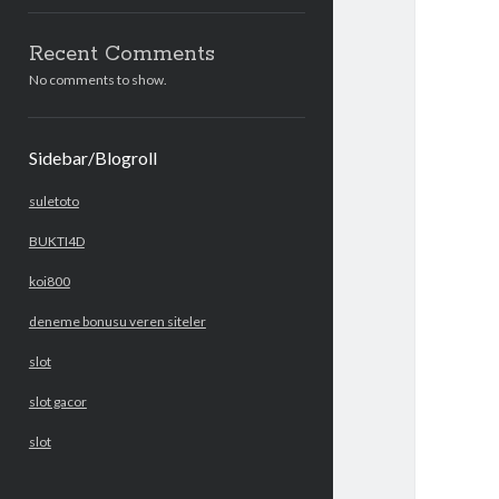
Recent Comments
No comments to show.
Sidebar/Blogroll
suletoto
BUKTI4D
koi800
deneme bonusu veren siteler
slot
slot gacor
slot