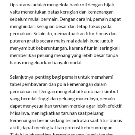
tips utama adalah mengelola bankroll dengan bijak,
yaitu menentukan batas kerugian dan kemenangan
sebelum mulai bermain. Dengan cara ini, pemain dapat
menghindari kerugian besar dan tetap fokus pada
permainan. Selain itu, memanfaatkan fitur bonus dan
putaran gratis secara maksimal adalah kunci untuk
menyambut keberuntungan, karena fitur ini seringkali
memberikan peluang menang yang lebih besar tanpa
harus mengeluarkan banyak modal.
Selanjutnya, penting bagi pemain untuk memahami
tabel pembayaran dan pola kemenangan dalam
permainan ini. Dengan mengetahui kombinasi simbol
yang bernilai tinggi dan peluang munculnya, pemain
dapat menyesuaikan taruhan mereka agar lebih efektif.
Misalnya, meningkatkan taruhan saat peluang
kemenangan besar sedang terjadi atau saat fitur bonus
aktif, dapat meningkatkan potensi keberuntungan.
Tidak kalah penting, bermain secara konsisten dan