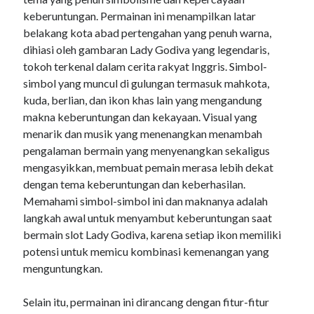
keberuntungan. Permainan ini menampilkan latar
No comments to show.
belakang kota abad pertengahan yang penuh warna,
dihiasi oleh gambaran Lady Godiva yang legendaris,
Sidebar/Blogroll
tokoh terkenal dalam cerita rakyat Inggris. Simbol-
simbol yang muncul di gulungan termasuk mahkota,
suletoto
kuda, berlian, dan ikon khas lain yang mengandung
makna keberuntungan dan kekayaan. Visual yang
BUKTI4D
menarik dan musik yang menenangkan menambah
koi800
pengalaman bermain yang menyenangkan sekaligus
mengasyikkan, membuat pemain merasa lebih dekat
deneme bonusu veren siteler
dengan tema keberuntungan dan keberhasilan.
slot
Memahami simbol-simbol ini dan maknanya adalah
langkah awal untuk menyambut keberuntungan saat
slot gacor
bermain slot Lady Godiva, karena setiap ikon memiliki
slot
potensi untuk memicu kombinasi kemenangan yang
menguntungkan.
Selain itu, permainan ini dirancang dengan fitur-fitur
sideside