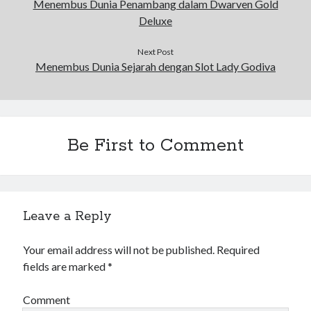
Menembus Dunia Penambang dalam Dwarven Gold
Deluxe
Next Post
Menembus Dunia Sejarah dengan Slot Lady Godiva
Be First to Comment
Leave a Reply
Your email address will not be published.
Required
fields are marked
*
Comment