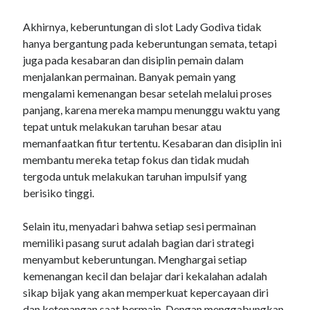
Akhirnya, keberuntungan di slot Lady Godiva tidak
hanya bergantung pada keberuntungan semata, tetapi
juga pada kesabaran dan disiplin pemain dalam
menjalankan permainan. Banyak pemain yang
mengalami kemenangan besar setelah melalui proses
panjang, karena mereka mampu menunggu waktu yang
tepat untuk melakukan taruhan besar atau
memanfaatkan fitur tertentu. Kesabaran dan disiplin ini
membantu mereka tetap fokus dan tidak mudah
tergoda untuk melakukan taruhan impulsif yang
berisiko tinggi.
Selain itu, menyadari bahwa setiap sesi permainan
memiliki pasang surut adalah bagian dari strategi
menyambut keberuntungan. Menghargai setiap
kemenangan kecil dan belajar dari kekalahan adalah
sikap bijak yang akan memperkuat kepercayaan diri
dan ketenangan saat bermain. Dengan menggabungkan