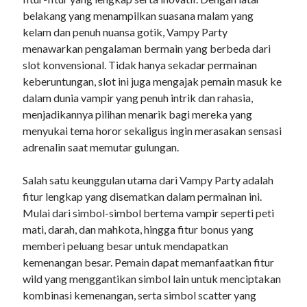
belakang yang menampilkan suasana malam yang
No comments to show.
kelam dan penuh nuansa gotik, Vampy Party
menawarkan pengalaman bermain yang berbeda dari
Sidebar/Blogroll
slot konvensional. Tidak hanya sekadar permainan
keberuntungan, slot ini juga mengajak pemain masuk ke
suletoto
dalam dunia vampir yang penuh intrik dan rahasia,
menjadikannya pilihan menarik bagi mereka yang
BUKTI4D
menyukai tema horor sekaligus ingin merasakan sensasi
koi800
adrenalin saat memutar gulungan.
deneme bonusu veren siteler
Salah satu keunggulan utama dari Vampy Party adalah
slot
fitur lengkap yang disematkan dalam permainan ini.
Mulai dari simbol-simbol bertema vampir seperti peti
slot gacor
mati, darah, dan mahkota, hingga fitur bonus yang
slot
memberi peluang besar untuk mendapatkan
kemenangan besar. Pemain dapat memanfaatkan fitur
wild yang menggantikan simbol lain untuk menciptakan
kombinasi kemenangan, serta simbol scatter yang
sideside