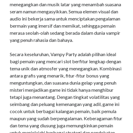
menegangkan dan musik latar yang menambah suasana
seram namun mengasyikkan. Semua elemen visual dan
audio ini bekerja sama untuk menciptakan pengalaman
bermain yang imersif dan memikat, sehingga pemain
merasa seolah-olah sedang berada dalam dunia vampir
yang penuh rahasia dan bahaya.
Secara keseluruhan, Vampy Party adalah pilihan ideal
bagi pemain yang mencari slot berfitur lengkap dengan
tema unik dan atmosfer yang menegangkan. Kombinasi
antara grafis yang menarik, fitur-fitur bonus yang
menguntungkan, dan suasana dunia gelap yang penuh
misteri menjadikan game ini tidak hanya menghibur
tetapi juga menantang. Dengan tingkat volatilitas yang
seimbang dan peluang kemenangan yang adil, game ini
cocok untuk berbagai kalangan pemain, baik pemula
maupun yang sudah berpengalaman. Keberagaman fitur
dan tema yang diusung juga memungkinkan pemain
untuk menjelajahi berbagai strategi dan pendekatan