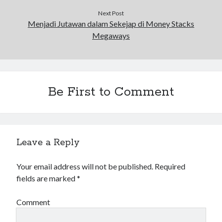
Next Post
Menjadi Jutawan dalam Sekejap di Money Stacks
Megaways
Be First to Comment
Leave a Reply
Your email address will not be published.
Required
fields are marked
*
Comment