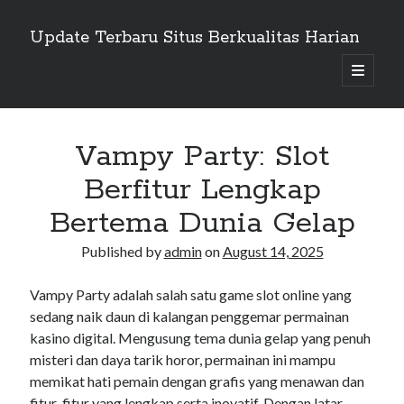
Update Terbaru Situs Berkualitas Harian
open
primary
Sidebar
menu
Search
Search
Vampy Party: Slot
Berfitur Lengkap
Recent Posts
Bertema Dunia Gelap
Mengenal Fitur Ante Bet di Pragmatic Play: Kapan Harus
Menggunakannya?
Published by
admin
on
August 14, 2025
Sisi Sosiologis Togel di Kalangan Masyarakat Penengah ke Bawah
Strategi Betting Bertingkat di Slot Pragmatic Play.
Vampy Party adalah salah satu game slot online yang
Eksplorasi Sweet Bonanza: Game Slot Paling Ikonik dari Pragmatic
sedang naik daun di kalangan penggemar permainan
Mengenal Metode BBFS (Bolak Balik Full Set) untuk Pemula
kasino digital. Mengusung tema dunia gelap yang penuh
misteri dan daya tarik horor, permainan ini mampu
memikat hati pemain dengan grafis yang menawan dan
Recent Comments
fitur-fitur yang lengkap serta inovatif. Dengan latar