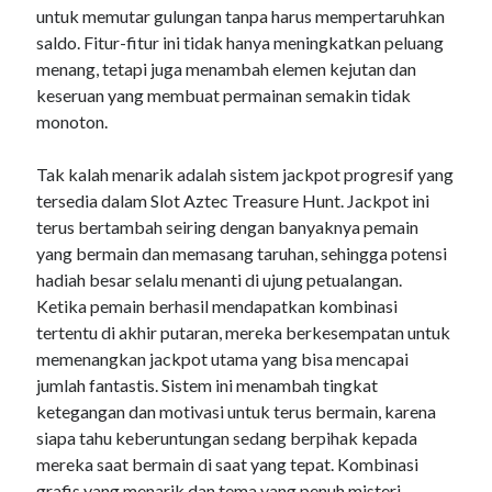
untuk memutar gulungan tanpa harus mempertaruhkan
saldo. Fitur-fitur ini tidak hanya meningkatkan peluang
menang, tetapi juga menambah elemen kejutan dan
keseruan yang membuat permainan semakin tidak
monoton.
Tak kalah menarik adalah sistem jackpot progresif yang
tersedia dalam Slot Aztec Treasure Hunt. Jackpot ini
terus bertambah seiring dengan banyaknya pemain
yang bermain dan memasang taruhan, sehingga potensi
hadiah besar selalu menanti di ujung petualangan.
Ketika pemain berhasil mendapatkan kombinasi
tertentu di akhir putaran, mereka berkesempatan untuk
memenangkan jackpot utama yang bisa mencapai
jumlah fantastis. Sistem ini menambah tingkat
ketegangan dan motivasi untuk terus bermain, karena
siapa tahu keberuntungan sedang berpihak kepada
mereka saat bermain di saat yang tepat. Kombinasi
grafis yang menarik dan tema yang penuh misteri