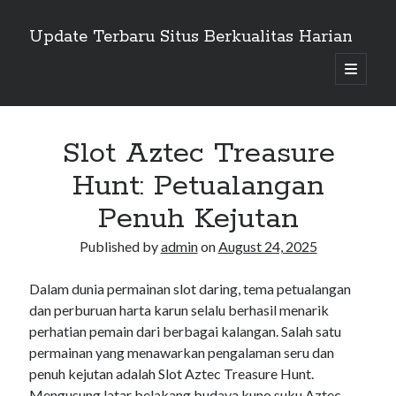
Update Terbaru Situs Berkualitas Harian
open
primary
Sidebar
menu
Search
Search
Slot Aztec Treasure
Hunt: Petualangan
Recent Posts
Penuh Kejutan
Mengenal Fitur Ante Bet di Pragmatic Play: Kapan Harus
Menggunakannya?
Published by
admin
on
August 24, 2025
Sisi Sosiologis Togel di Kalangan Masyarakat Penengah ke Bawah
Strategi Betting Bertingkat di Slot Pragmatic Play.
Dalam dunia permainan slot daring, tema petualangan
Eksplorasi Sweet Bonanza: Game Slot Paling Ikonik dari Pragmatic
dan perburuan harta karun selalu berhasil menarik
Mengenal Metode BBFS (Bolak Balik Full Set) untuk Pemula
perhatian pemain dari berbagai kalangan. Salah satu
permainan yang menawarkan pengalaman seru dan
penuh kejutan adalah Slot Aztec Treasure Hunt.
Recent Comments
Mengusung latar belakang budaya kuno suku Aztec