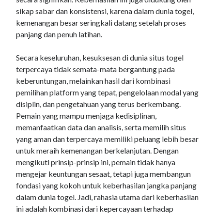
sikap sabar dan konsistensi, karena dalam dunia togel,
kemenangan besar seringkali datang setelah proses
panjang dan penuh latihan.
Secara keseluruhan, kesuksesan di dunia situs togel
terpercaya tidak semata-mata bergantung pada
keberuntungan, melainkan hasil dari kombinasi
pemilihan platform yang tepat, pengelolaan modal yang
disiplin, dan pengetahuan yang terus berkembang.
Pemain yang mampu menjaga kedisiplinan,
memanfaatkan data dan analisis, serta memilih situs
yang aman dan terpercaya memiliki peluang lebih besar
untuk meraih kemenangan berkelanjutan. Dengan
mengikuti prinsip-prinsip ini, pemain tidak hanya
mengejar keuntungan sesaat, tetapi juga membangun
fondasi yang kokoh untuk keberhasilan jangka panjang
dalam dunia togel. Jadi, rahasia utama dari keberhasilan
ini adalah kombinasi dari kepercayaan terhadap