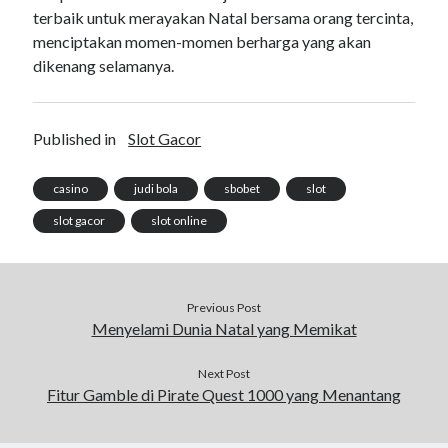
terbaik untuk merayakan Natal bersama orang tercinta,
menciptakan momen-momen berharga yang akan
dikenang selamanya.
Published in
Slot Gacor
casino
judi bola
sbobet
slot
slot gacor
slot online
Previous Post
Menyelami Dunia Natal yang Memikat
Next Post
Fitur Gamble di Pirate Quest 1000 yang Menantang