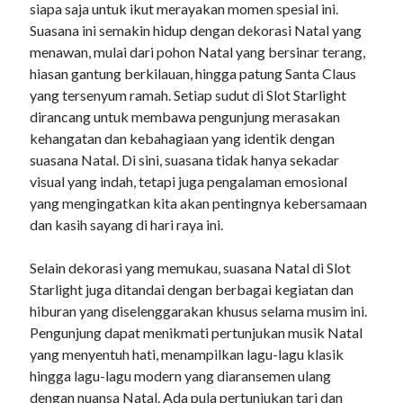
siapa saja untuk ikut merayakan momen spesial ini.
No comments to show.
Suasana ini semakin hidup dengan dekorasi Natal yang
menawan, mulai dari pohon Natal yang bersinar terang,
hiasan gantung berkilauan, hingga patung Santa Claus
Sidebar/Blogroll
yang tersenyum ramah. Setiap sudut di Slot Starlight
dirancang untuk membawa pengunjung merasakan
suletoto
kehangatan dan kebahagiaan yang identik dengan
BUKTI4D
suasana Natal. Di sini, suasana tidak hanya sekadar
visual yang indah, tetapi juga pengalaman emosional
koi800
yang mengingatkan kita akan pentingnya kebersamaan
deneme bonusu veren siteler
dan kasih sayang di hari raya ini.
slot
Selain dekorasi yang memukau, suasana Natal di Slot
slot gacor
Starlight juga ditandai dengan berbagai kegiatan dan
hiburan yang diselenggarakan khusus selama musim ini.
slot
Pengunjung dapat menikmati pertunjukan musik Natal
yang menyentuh hati, menampilkan lagu-lagu klasik
hingga lagu-lagu modern yang diaransemen ulang
sideside
dengan nuansa Natal. Ada pula pertunjukan tari dan