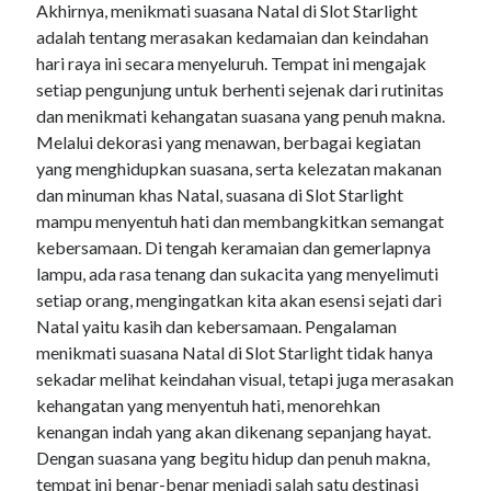
Akhirnya, menikmati suasana Natal di Slot Starlight
adalah tentang merasakan kedamaian dan keindahan
hari raya ini secara menyeluruh. Tempat ini mengajak
setiap pengunjung untuk berhenti sejenak dari rutinitas
dan menikmati kehangatan suasana yang penuh makna.
Melalui dekorasi yang menawan, berbagai kegiatan
yang menghidupkan suasana, serta kelezatan makanan
dan minuman khas Natal, suasana di Slot Starlight
mampu menyentuh hati dan membangkitkan semangat
kebersamaan. Di tengah keramaian dan gemerlapnya
lampu, ada rasa tenang dan sukacita yang menyelimuti
setiap orang, mengingatkan kita akan esensi sejati dari
Natal yaitu kasih dan kebersamaan. Pengalaman
menikmati suasana Natal di Slot Starlight tidak hanya
sekadar melihat keindahan visual, tetapi juga merasakan
kehangatan yang menyentuh hati, menorehkan
kenangan indah yang akan dikenang sepanjang hayat.
Dengan suasana yang begitu hidup dan penuh makna,
tempat ini benar-benar menjadi salah satu destinasi