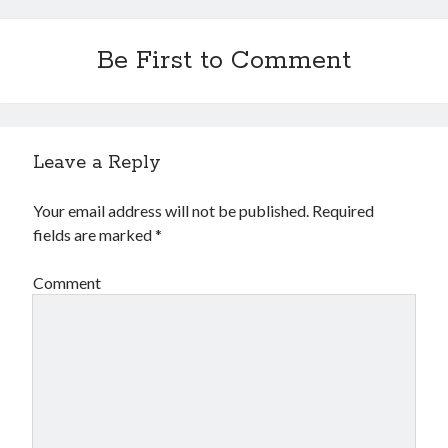
Be First to Comment
Leave a Reply
Your email address will not be published.
Required
fields are marked
*
Comment