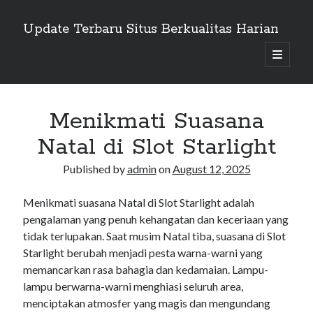
Update Terbaru Situs Berkualitas Harian
open
primary
Sidebar
menu
Search
Search
Menikmati Suasana
Natal di Slot Starlight
Recent Posts
Published by
admin
on
August 12, 2025
Mengenal Fitur Ante Bet di Pragmatic Play: Kapan Harus
Menggunakannya?
Menikmati suasana Natal di Slot Starlight adalah
Sisi Sosiologis Togel di Kalangan Masyarakat Penengah ke Bawah
pengalaman yang penuh kehangatan dan keceriaan yang
Strategi Betting Bertingkat di Slot Pragmatic Play.
tidak terlupakan. Saat musim Natal tiba, suasana di Slot
Eksplorasi Sweet Bonanza: Game Slot Paling Ikonik dari Pragmatic
Starlight berubah menjadi pesta warna-warni yang
Mengenal Metode BBFS (Bolak Balik Full Set) untuk Pemula
memancarkan rasa bahagia dan kedamaian. Lampu-
lampu berwarna-warni menghiasi seluruh area,
menciptakan atmosfer yang magis dan mengundang
Recent Comments