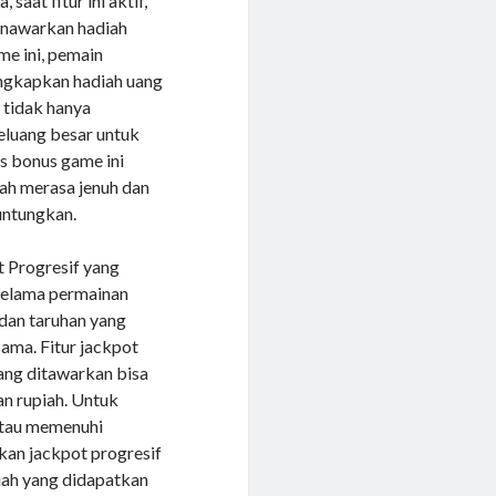
aat fitur ini aktif,
enawarkan hadiah
e ini, pemain
ungkapkan hadiah uang
 tidak hanya
eluang besar untuk
s bonus game ini
ah merasa jenuh dan
untungkan.
t Progresif yang
 selama permainan
 dan taruhan yang
ama. Fitur jackpot
yang ditawarkan bisa
an rupiah. Untuk
atau memenuhi
kan jackpot progresif
iah yang didapatkan