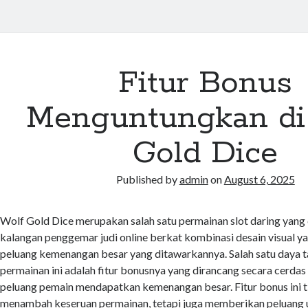
Fitur Bonus
Menguntungkan di
Gold Dice
Published by
admin
on
August 6, 2025
Wolf Gold Dice merupakan salah satu permainan slot daring yang 
kalangan penggemar judi online berkat kombinasi desain visual y
peluang kemenangan besar yang ditawarkannya. Salah satu daya t
permainan ini adalah fitur bonusnya yang dirancang secara cerda
peluang pemain mendapatkan kemenangan besar. Fitur bonus ini t
menambah keseruan permainan, tetapi juga memberikan peluang