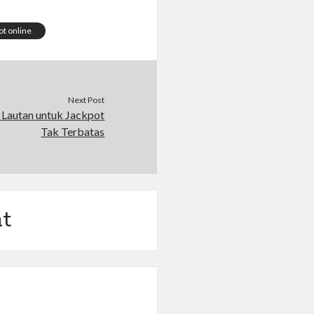
ot online
Next Post
Lautan untuk Jackpot
Tak Terbatas
t