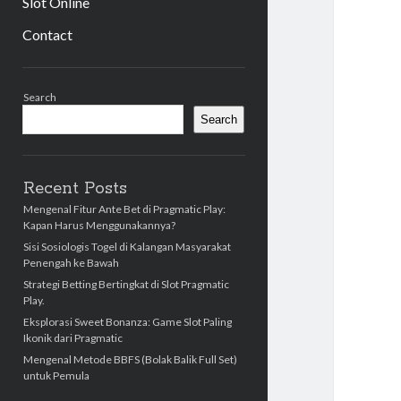
Slot Online
Contact
Sidebar
Search
Search
Recent Posts
Mengenal Fitur Ante Bet di Pragmatic Play:
Kapan Harus Menggunakannya?
Sisi Sosiologis Togel di Kalangan Masyarakat
Penengah ke Bawah
Strategi Betting Bertingkat di Slot Pragmatic
Play.
Eksplorasi Sweet Bonanza: Game Slot Paling
Ikonik dari Pragmatic
Mengenal Metode BBFS (Bolak Balik Full Set)
untuk Pemula