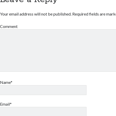
Your email address will not be published.
Required fields are mar
Comment
Name*
Email*