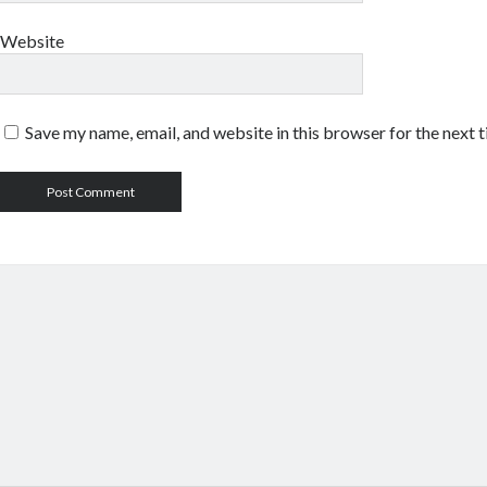
Website
Save my name, email, and website in this browser for the next 