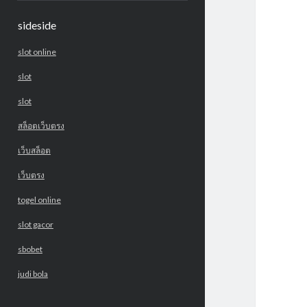
sideside
slot online
slot
slot
สล็อตเว็บตรง
เว็บสล็อต
เว็บตรง
togel online
slot gacor
sbobet
judi bola