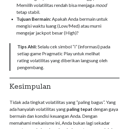
Memilih volatilitas rendah bisa menjaga
mood
tetap stabil.
Tujuan Bermain:
Apakah Anda bermain untuk
mengisi waktu luang (Low/Med) atau murni
mengejar jackpot besar (High)?
Tips Ahli:
Selalu cek simbol “i” (informasi) pada
setiap game Pragmatic Play untuk melihat
rating volatilitas yang diberikan langsung oleh
pengembang.
Kesimpulan
Tidak ada tingkat volatilitas yang “paling bagus”. Yang
ada hanyalah volatilitas yang
paling tepat
dengan gaya
bermain dan kondisi keuangan Anda. Dengan
memahami mekanisme ini, Anda bukan lagi sekadar