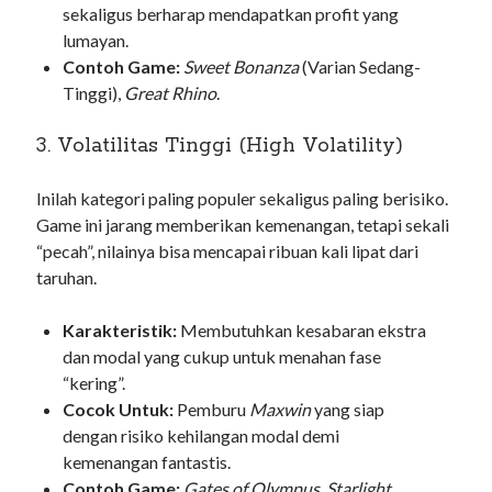
sekaligus berharap mendapatkan profit yang
lumayan.
Contoh Game:
Sweet Bonanza
(Varian Sedang-
Tinggi),
Great Rhino
.
3. Volatilitas Tinggi (High Volatility)
Inilah kategori paling populer sekaligus paling berisiko.
Game ini jarang memberikan kemenangan, tetapi sekali
“pecah”, nilainya bisa mencapai ribuan kali lipat dari
taruhan.
Karakteristik:
Membutuhkan kesabaran ekstra
dan modal yang cukup untuk menahan fase
“kering”.
Cocok Untuk:
Pemburu
Maxwin
yang siap
dengan risiko kehilangan modal demi
kemenangan fantastis.
Contoh Game:
Gates of Olympus
,
Starlight