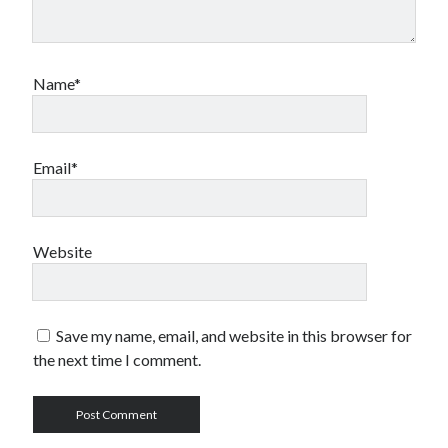
Name*
Email*
Website
Save my name, email, and website in this browser for
the next time I comment.