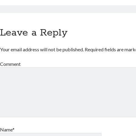
Leave a Reply
Your email address will not be published.
Required fields are mar
Comment
Name*