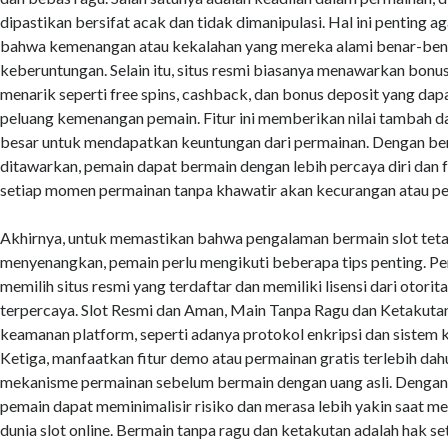
dipastikan bersifat acak dan tidak dimanipulasi. Hal ini penting 
bahwa kemenangan atau kekalahan yang mereka alami benar-ben
keberuntungan. Selain itu, situs resmi biasanya menawarkan bonu
menarik seperti free spins, cashback, dan bonus deposit yang da
peluang kemenangan pemain. Fitur ini memberikan nilai tambah d
besar untuk mendapatkan keuntungan dari permainan. Dengan ber
ditawarkan, pemain dapat bermain dengan lebih percaya diri dan
setiap momen permainan tanpa khawatir akan kecurangan atau pe
Akhirnya, untuk memastikan bahwa pengalaman bermain slot tet
menyenangkan, pemain perlu mengikuti beberapa tips penting. Per
memilih situs resmi yang terdaftar dan memiliki lisensi dari otorit
terpercaya. Slot Resmi dan Aman, Main Tanpa Ragu dan Ketakutan
keamanan platform, seperti adanya protokol enkripsi dan sistem 
Ketiga, manfaatkan fitur demo atau permainan gratis terlebih d
mekanisme permainan sebelum bermain dengan uang asli. Dengan 
pemain dapat meminimalisir risiko dan merasa lebih yakin saat m
dunia slot online. Bermain tanpa ragu dan ketakutan adalah hak se