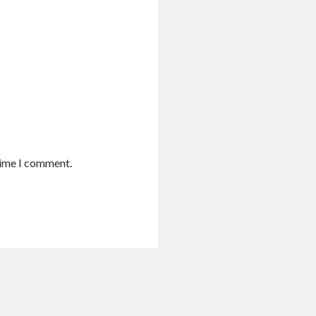
time I comment.