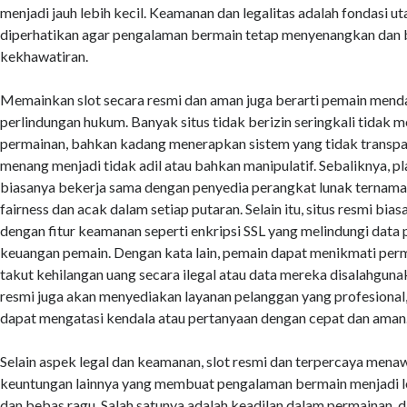
menjadi jauh lebih kecil. Keamanan dan legalitas adalah fondasi u
diperhatikan agar pengalaman bermain tetap menyenangkan dan 
kekhawatiran.
Memainkan slot secara resmi dan aman juga berarti pemain mend
perlindungan hukum. Banyak situs tidak berizin seringkali tidak 
permainan, bahkan kadang menerapkan sistem yang tidak transpa
menang menjadi tidak adil atau bahkan manipulatif. Sebaliknya, p
biasanya bekerja sama dengan penyedia perangkat lunak ternam
fairness dan acak dalam setiap putaran. Selain itu, situs resmi bia
dengan fitur keamanan seperti enkripsi SSL yang melindungi data 
keuangan pemain. Dengan kata lain, pemain dapat menikmati perm
takut kehilangan uang secara ilegal atau data mereka disalahgun
resmi juga akan menyediakan layanan pelanggan yang profesional
dapat mengatasi kendala atau pertanyaan dengan cepat dan aman
Selain aspek legal dan keamanan, slot resmi dan terpercaya men
keuntungan lainnya yang membuat pengalaman bermain menjadi 
dan bebas ragu. Salah satunya adalah keadilan dalam permainan, 