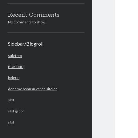
Recent Comments
No comments to show.
Sidebar/Blogroll
suletoto
BUKTI4D
koi800
deneme bonusu veren siteler
slot
slot gacor
slot