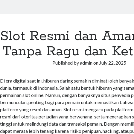
Slot Resmi dan Ama
Tanpa Ragu dan Ket
Published by
admin
on
July 22, 2025
Di era digital saat ini, hiburan daring semakin diminati oleh banya
dunia, termasuk di Indonesia. Salah satu bentuk hiburan yang sem
permainan slot online. Namun, dengan banyaknya situs penyedia 
bermunculan, penting bagi para pemain untuk memastikan bahwa
platform yang resmi dan aman. Slot resmi mengacu pada platform 
resmi dari otoritas perjudian yang berwenang, serta menerapkan
tinggi untuk melindungi data dan transaksi pemain. Dengan memili
dapat merasa lebih tenang karena risiko penipuan, hacking, ataup