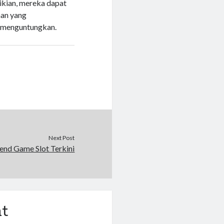
ikian, mereka dapat
man yang
n menguntungkan.
Next Post
end Game Slot Terkini
t