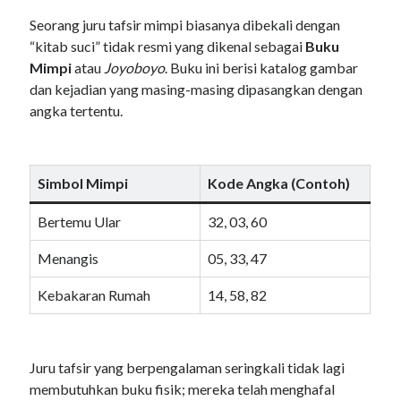
Seorang juru tafsir mimpi biasanya dibekali dengan
“kitab suci” tidak resmi yang dikenal sebagai
Buku
Mimpi
atau
Joyoboyo
. Buku ini berisi katalog gambar
dan kejadian yang masing-masing dipasangkan dengan
angka tertentu.
Simbol Mimpi
Kode Angka (Contoh)
Bertemu Ular
32, 03, 60
Menangis
05, 33, 47
Kebakaran Rumah
14, 58, 82
Juru tafsir yang berpengalaman seringkali tidak lagi
membutuhkan buku fisik; mereka telah menghafal