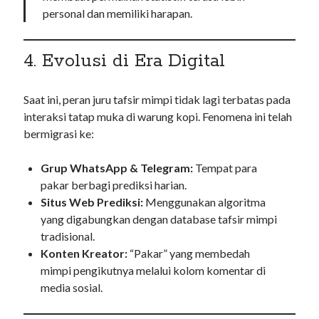
personal dan memiliki harapan.
4. Evolusi di Era Digital
Saat ini, peran juru tafsir mimpi tidak lagi terbatas pada
interaksi tatap muka di warung kopi. Fenomena ini telah
bermigrasi ke:
Grup WhatsApp & Telegram:
Tempat para
pakar berbagi prediksi harian.
Situs Web Prediksi:
Menggunakan algoritma
yang digabungkan dengan database tafsir mimpi
tradisional.
Konten Kreator:
“Pakar” yang membedah
mimpi pengikutnya melalui kolom komentar di
media sosial.