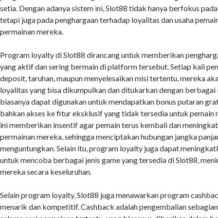
setia. Dengan adanya sistem ini, Slot88 tidak hanya berfokus pada
tetapi juga pada penghargaan terhadap loyalitas dan usaha pemain
permainan mereka.
Program loyalty di Slot88 dirancang untuk memberikan penghar
yang aktif dan sering bermain di platform tersebut. Setiap kali 
deposit, taruhan, maupun menyelesaikan misi tertentu, mereka a
loyalitas yang bisa dikumpulkan dan ditukarkan dengan berbagai 
biasanya dapat digunakan untuk mendapatkan bonus putaran gratis
bahkan akses ke fitur eksklusif yang tidak tersedia untuk pemain 
ini memberikan insentif agar pemain terus kembali dan meningkat
permainan mereka, sehingga menciptakan hubungan jangka panjan
menguntungkan. Selain itu, program loyalty juga dapat meningka
untuk mencoba berbagai jenis game yang tersedia di Slot88, me
mereka secara keseluruhan.
Selain program loyalty, Slot88 juga menawarkan program cashba
menarik dan kompetitif. Cashback adalah pengembalian sebagian