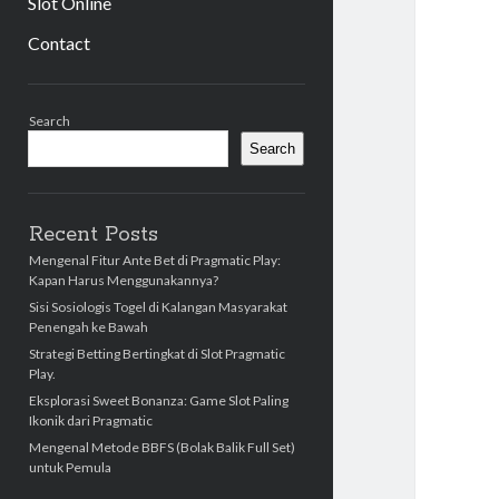
Slot Online
Contact
Sidebar
Search
Search
Recent Posts
Mengenal Fitur Ante Bet di Pragmatic Play:
Kapan Harus Menggunakannya?
Sisi Sosiologis Togel di Kalangan Masyarakat
Penengah ke Bawah
Strategi Betting Bertingkat di Slot Pragmatic
Play.
Eksplorasi Sweet Bonanza: Game Slot Paling
Ikonik dari Pragmatic
Mengenal Metode BBFS (Bolak Balik Full Set)
untuk Pemula