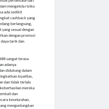
entuk persentase dari
lam mengelola risiko
a ada sedikit
ingkat cashback yang
sedang berlangsung,
t yang sesuai dengan
aitkan dengan promosi
daya tarik dan
t88 sangat terasa
an adanya
dan didukung dalam
ingkatkan loyalitas,
 dan tidak terlalu
 keberhasilan mereka
kembali dan
cara keseluruhan,
 yang menguntungkan