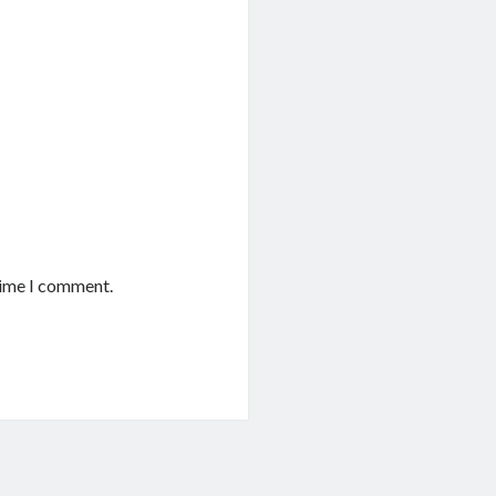
time I comment.