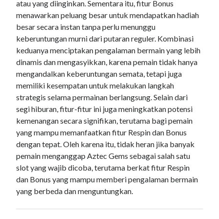
atau yang diinginkan. Sementara itu, fitur Bonus
menawarkan peluang besar untuk mendapatkan hadiah
besar secara instan tanpa perlu menunggu
keberuntungan murni dari putaran reguler. Kombinasi
keduanya menciptakan pengalaman bermain yang lebih
dinamis dan mengasyikkan, karena pemain tidak hanya
mengandalkan keberuntungan semata, tetapi juga
memiliki kesempatan untuk melakukan langkah
strategis selama permainan berlangsung. Selain dari
segi hiburan, fitur-fitur ini juga meningkatkan potensi
kemenangan secara signifikan, terutama bagi pemain
yang mampu memanfaatkan fitur Respin dan Bonus
dengan tepat. Oleh karena itu, tidak heran jika banyak
pemain menganggap Aztec Gems sebagai salah satu
slot yang wajib dicoba, terutama berkat fitur Respin
dan Bonus yang mampu memberi pengalaman bermain
yang berbeda dan menguntungkan.