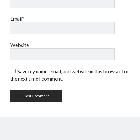
Email*
Website
Save my name, email, and website in this browser for
the next time I comment.