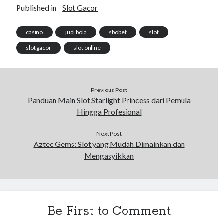
Published in
Slot Gacor
casino
judi bola
sbobet
slot
slot gacor
slot online
Previous Post
Panduan Main Slot Starlight Princess dari Pemula
Hingga Profesional
Next Post
Aztec Gems: Slot yang Mudah Dimainkan dan
Mengasyikkan
Be First to Comment