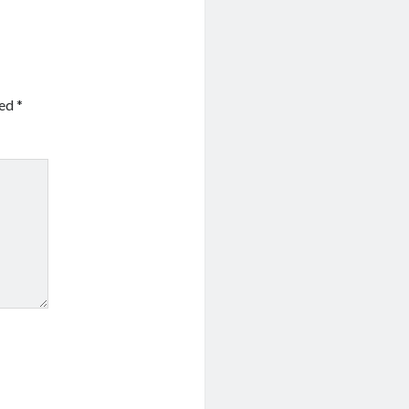
ked
*