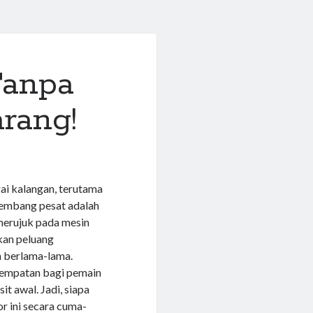
Tanpa
rang!
gai kalangan, terutama
kembang pesat adalah
 merujuk pada mesin
kan peluang
 berlama-lama.
sempatan bagi pemain
 awal. Jadi, siapa
or ini secara cuma-