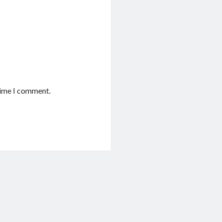
time I comment.