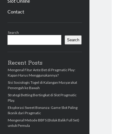
Slot Online
Contact
Sidebar
Search
Search
Recent Posts
Mengenal Fitur Ante Bet di Pragmatic Play:
Kapan Harus Menggunakannya?
Sisi Sosiologis Togel di Kalangan Masyarakat
Penengah ke Bawah
Strategi Betting Bertingkat di Slot Pragmatic
Play.
Eksplorasi Sweet Bonanza: Game Slot Paling
Ikonik dari Pragmatic
Mengenal Metode BBFS (Bolak Balik Full Set)
untuk Pemula