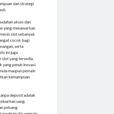
ampuan dan strategi
sli.
emudahan akses dan
nline yang menawarkan
mesin slot sebanyak
sangat cocok bagi
nangan, serta
is ini juga
slot yang tersedia,
k yang penuh inovasi.
pemula maupun pemain
katkan kemampuan
 tanpa deposit adalah
eluarkan uang.
an peluang
i mode gratis, pemain