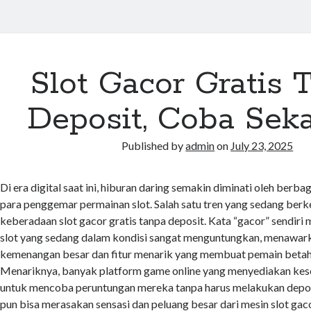
Slot Gacor Gratis 
Deposit, Coba Seka
Published by
admin
on
July 23, 2025
Di era digital saat ini, hiburan daring semakin diminati oleh berba
para penggemar permainan slot. Salah satu tren yang sedang ber
keberadaan slot gacor gratis tanpa deposit. Kata “gacor” sendiri
slot yang sedang dalam kondisi sangat menguntungkan, menawar
kemenangan besar dan fitur menarik yang membuat pemain betah
Menariknya, banyak platform game online yang menyediakan ke
untuk mencoba peruntungan mereka tanpa harus melakukan deposit
pun bisa merasakan sensasi dan peluang besar dari mesin slot gac