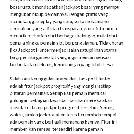
besar untuk mendapatkan jackpot besar yang mampu
No comments to show.
mengubah hidup pemainnya. Dengan grafis yang
memukau, gameplay yang seru, serta mekanisme
Sidebar/Blogroll
permainan yang adil dan transparan, game ini mampu
menarik perhatian dari berbagai kalangan, mulai dari
suletoto
pemula hingga pemain slot berpengalaman. Tidak heran
jika Jackpot Hunter menjadi salah satu pilihan utama
BUKTI4D
bagi pecinta game slot yang ingin mencari sensasi
koi800
berbeda dan peluang kemenangan yang lebih besar.
deneme bonusu veren siteler
Salah satu keunggulan utama dari Jackpot Hunter
slot
adalah fitur jackpot progresif yang mengisi setiap
putaran permainan. Setiap kali pemain memutar
slot gacor
gulungan, sebagian kecil dari taruhan mereka akan
slot
masuk ke dalam jackpot progresif tersebut. Seiring
waktu, jumlah jackpot akan terus bertambah sampai
ada pemain yang berhasil memenangkannya. Fitur ini
memberikan sensasi tersendiri karena pemain
sideside