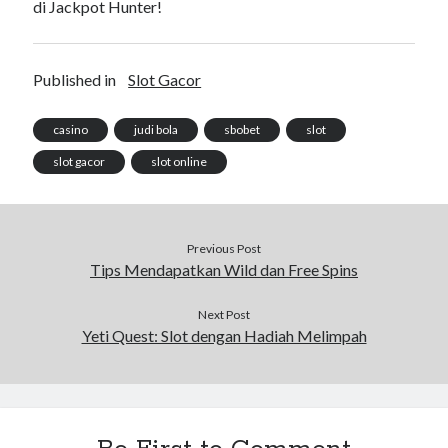
di Jackpot Hunter!
Published in
Slot Gacor
casino
judi bola
sbobet
slot
slot gacor
slot online
Previous Post
Tips Mendapatkan Wild dan Free Spins
Next Post
Yeti Quest: Slot dengan Hadiah Melimpah