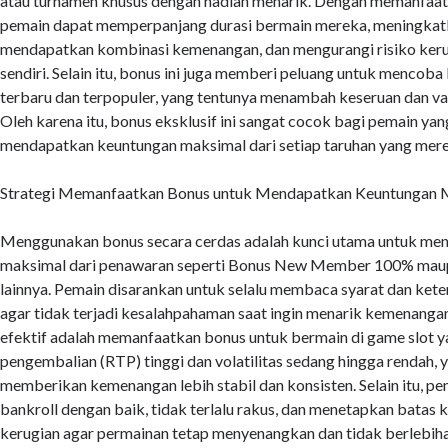
atau turnamen khusus dengan hadiah menarik. Dengan memanfaatk
pemain dapat memperpanjang durasi bermain mereka, meningkat
mendapatkan kombinasi kemenangan, dan mengurangi risiko keru
sendiri. Selain itu, bonus ini juga memberi peluang untuk mencob
terbaru dan terpopuler, yang tentunya menambah keseruan dan va
Oleh karena itu, bonus eksklusif ini sangat cocok bagi pemain yang
mendapatkan keuntungan maksimal dari setiap taruhan yang mer
Strategi Memanfaatkan Bonus untuk Mendapatkan Keuntungan 
Menggunakan bonus secara cerdas adalah kunci utama untuk men
maksimal dari penawaran seperti Bonus New Member 100% maup
lainnya. Pemain disarankan untuk selalu membaca syarat dan ket
agar tidak terjadi kesalahpahaman saat ingin menarik kemenangan.
efektif adalah memanfaatkan bonus untuk bermain di game slot y
pengembalian (RTP) tinggi dan volatilitas sedang hingga rendah,
memberikan kemenangan lebih stabil dan konsisten. Selain itu, pe
bankroll dengan baik, tidak terlalu rakus, dan menetapkan bata
kerugian agar permainan tetap menyenangkan dan tidak berlebih