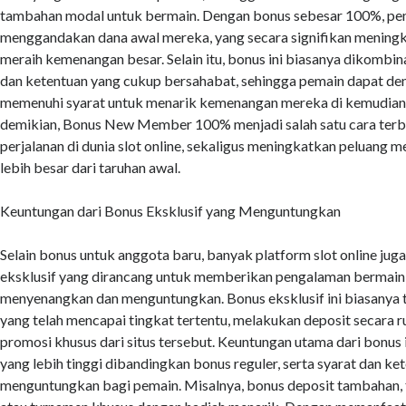
tambahan modal untuk bermain. Dengan bonus sebesar 100%, pe
menggandakan dana awal mereka, yang secara signifikan mening
meraih kemenangan besar. Selain itu, bonus ini biasanya dikombi
dan ketentuan yang cukup bersahabat, sehingga pemain dapat d
memenuhi syarat untuk menarik kemenangan mereka di kemudian 
demikian, Bonus New Member 100% menjadi salah satu cara terb
perjalanan di dunia slot online, sekaligus meningkatkan peluang 
lebih besar dari taruhan awal.
Keuntungan dari Bonus Eksklusif yang Menguntungkan
Selain bonus untuk anggota baru, banyak platform slot online j
eksklusif yang dirancang untuk memberikan pengalaman bermain 
menyenangkan dan menguntungkan. Bonus eksklusif ini biasanya 
yang telah mencapai tingkat tertentu, melakukan deposit secara ru
promosi khusus dari situs tersebut. Keuntungan utama dari bonus i
yang lebih tinggi dibandingkan bonus reguler, serta syarat dan ke
menguntungkan bagi pemain. Misalnya, bonus deposit tambahan, f