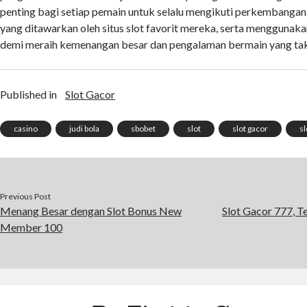
penting bagi setiap pemain untuk selalu mengikuti perkembanga
yang ditawarkan oleh situs slot favorit mereka, serta menggunak
demi meraih kemenangan besar dan pengalaman bermain yang tak
Published in
Slot Gacor
casino
judi bola
sbobet
slot
slot gacor
sl
Previous Post
Menang Besar dengan Slot Bonus New
Slot Gacor 777, T
Member 100