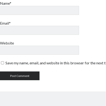
Name*
Email*
Website
Save my name, email, and website in this browser for the next 