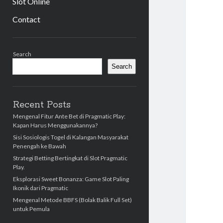
Slot Online
Contact
Sidebar
Search
Search
Recent Posts
Mengenal Fitur Ante Bet di Pragmatic Play:
Kapan Harus Menggunakannya?
Sisi Sosiologis Togel di Kalangan Masyarakat
Penengah ke Bawah
Strategi Betting Bertingkat di Slot Pragmatic
Play.
Eksplorasi Sweet Bonanza: Game Slot Paling
Ikonik dari Pragmatic
Mengenal Metode BBFS (Bolak Balik Full Set)
untuk Pemula