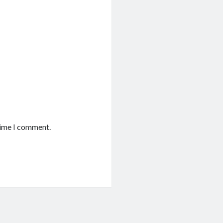
time I comment.