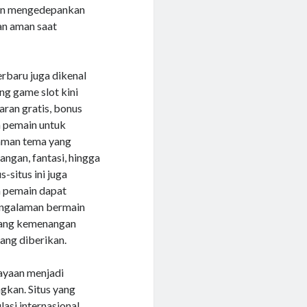
 dan mengedepankan
an aman saat
erbaru juga dikenal
g game slot kini
aran gratis, bonus
n pemain untuk
aman tema yang
angan, fantasi, hingga
-situs ini juga
a pemain dapat
pengalaman bermain
luang kemenangan
ang diberikan.
ayaan menjadi
ngkan. Situs yang
lasi internasional