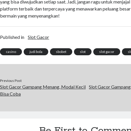
yang bisa diwujudkan setiap saat. Jadi, jangan ragu untuk menjaj
platform terbaik dan terpercaya yang menawarkan peluang besar
bermain yang menyenangkan!
Published in
Slot Gacor
casino
judi bola
sbobet
slot
slot gacor
sl
Previous Post
Slot Gacor Gampang Menang, Modal Kecil
Slot Gacor Gampang
Bisa Coba
Be First to Commen