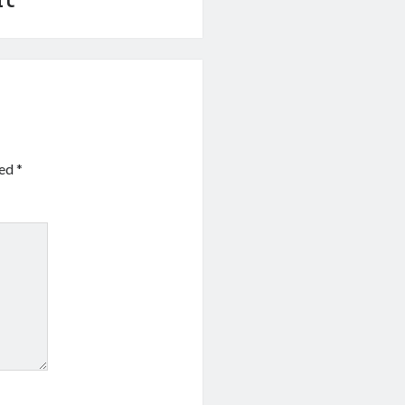
ked
*