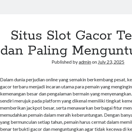
Situs Slot Gacor T
dan Paling Mengunt
Published by
admin
on
July 23, 2025
Dalam dunia perjudian online yang semakin berkembang pesat, ke
gacor terbaru menjadi incaran utama para pemain yang mengingi
kemenangan besar dan pengalaman bermain yang menyenangkan. S
sendiri merujuk pada platform yang dikenal memiliki tingkat keme
memberikan jackpot besar, serta menawarkan berbagai fitur men
memudahkan pemain dalam meraih keberuntungan. Dengan banyakn
yang bermunculan setiap tahun, pemain harus cermat dalam memili
benar terbukti gacor dan menguntungkan agar tidak kecewa di kem