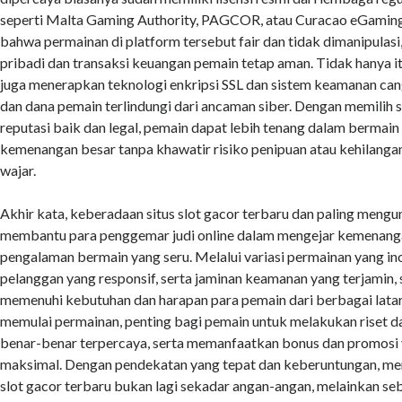
seperti Malta Gaming Authority, PAGCOR, atau Curacao eGaming. 
bahwa permainan di platform tersebut fair dan tidak dimanipulasi
pribadi dan transaksi keuangan pemain tetap aman. Tidak hanya itu
juga menerapkan teknologi enkripsi SSL dan sistem keamanan cang
dan dana pemain terlindungi dari ancaman siber. Dengan memilih s
reputasi baik dan legal, pemain dapat lebih tenang dalam bermain
kemenangan besar tanpa khawatir risiko penipuan atau kehilangan
wajar.
Akhir kata, keberadaan situs slot gacor terbaru dan paling meng
membantu para penggemar judi online dalam mengejar kemenang
pengalaman bermain yang seru. Melalui variasi permainan yang ino
pelanggan yang responsif, serta jaminan keamanan yang terjamin, 
memenuhi kebutuhan dan harapan para pemain dari berbagai lata
memulai permainan, penting bagi pemain untuk melakukan riset da
benar-benar terpercaya, serta memanfaatkan bonus dan promosi 
maksimal. Dengan pendekatan yang tepat dan keberuntungan, mera
slot gacor terbaru bukan lagi sekadar angan-angan, melainkan se