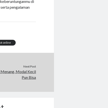
al keberuntunganmu di
 serta pengalaman
ot online
Next Post
 Menang, Modal Kecil
Pun Bisa
t