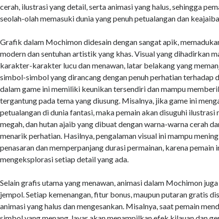
cerah, ilustrasi yang detail, serta animasi yang halus, sehingga p
seolah-olah memasuki dunia yang penuh petualangan dan keajaiba
Grafik dalam Mochimon didesain dengan sangat apik, memaduka
modern dan sentuhan artistik yang khas. Visual yang dihadirka
karakter-karakter lucu dan menawan, latar belakang yang memanj
simbol-simbol yang dirancang dengan penuh perhatian terhadap det
dalam game ini memiliki keunikan tersendiri dan mampu member
tergantung pada tema yang diusung. Misalnya, jika game ini men
petualangan di dunia fantasi, maka pemain akan disuguhi ilustrasi 
megah, dan hutan ajaib yang dibuat dengan warna-warna cerah da
menarik perhatian. Hasilnya, pengalaman visual ini mampu menin
penasaran dan memperpanjang durasi permainan, karena pemain in
mengeksplorasi setiap detail yang ada.
Selain grafis utama yang menawan, animasi dalam Mochimon juga 
jempol. Setiap kemenangan, fitur bonus, maupun putaran gratis di
animasi yang halus dan mengesankan. Misalnya, saat pemain men
simbol yang menang, layar akan menampilkan efek kilauan dan ge