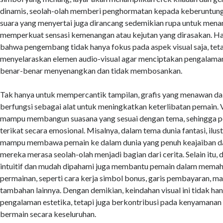
dinamis, seolah-olah memberi penghormatan kepada keberuntung
suara yang menyertai juga dirancang sedemikian rupa untuk men
memperkuat sensasi kemenangan atau kejutan yang dirasakan. Ha
bahwa pengembang tidak hanya fokus pada aspek visual saja, teta
menyelaraskan elemen audio-visual agar menciptakan pengalama
benar-benar menyenangkan dan tidak membosankan.
Tak hanya untuk mempercantik tampilan, grafis yang menawan d
berfungsi sebagai alat untuk meningkatkan keterlibatan pemain. 
mampu membangun suasana yang sesuai dengan tema, sehingga p
terikat secara emosional. Misalnya, dalam tema dunia fantasi, ilu
mampu membawa pemain ke dalam dunia yang penuh keajaiban d
mereka merasa seolah-olah menjadi bagian dari cerita. Selain itu, 
intuitif dan mudah dipahami juga membantu pemain dalam memaha
permainan, seperti cara kerja simbol bonus, garis pembayaran, mau
tambahan lainnya. Dengan demikian, keindahan visual ini tidak 
pengalaman estetika, tetapi juga berkontribusi pada kenyamana
bermain secara keseluruhan.