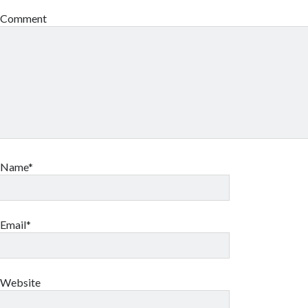
Comment
Name*
Email*
Website