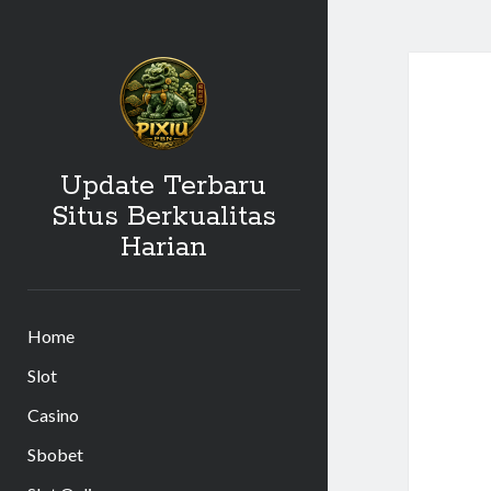
Update Terbaru
Situs Berkualitas
Harian
Home
Slot
Casino
Sbobet