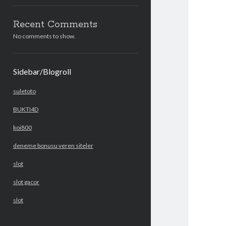
Recent Comments
No comments to show.
Sidebar/Blogroll
suletoto
BUKTI4D
koi800
deneme bonusu veren siteler
slot
slot gacor
slot